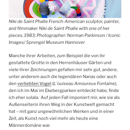
Niki de Saint Phalle French-American sculptor, painter,
and filmmaker Niki de Saint Phalle with one of her
pieces, 1983; Photographer: Norman Parkinson / Iconic
Images/ Sprengel Museum Hannover
Manche ihrer Arbeiten, zum Beispiel die von ihr
gestaltete Grotte in den Herrenhäuser Gärten und
viele ihrer Zeichnungen gefallen mir sehr gut, andere,
unter anderem auch die legendären Nanas oder auch
den
verliebten Vogel
(
L´ouiseau Amoureux Fontaine)
,
den ich im Mai im Ekebergparken entdeckt habe, finde
ich eher solala. Auf jeden Fall imponiert mir, wie sie als
Außenseiterin ihren Weg in der Kunstwelt gemacht
hat – mit ganz ungewöhnlichen Werken und in einer
Zeit, als Kunst noch viel mehr als heute eine
Männerdomäne war.