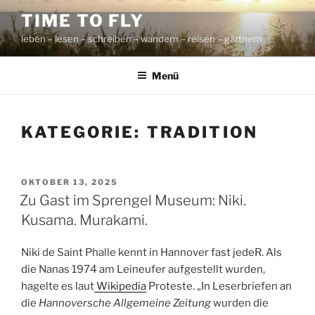
Zum
TIME TO FLY
Inhalt
leben – lesen – schreiben – wandern – reisen – gärtnern
springen
Menü
KATEGORIE:
TRADITION
VERÖFFENTLICHT
OKTOBER 13, 2025
AM
Zu Gast im Sprengel Museum: Niki.
Kusama. Murakami.
Niki de Saint Phalle kennt in Hannover fast jedeR. Als
die Nanas 1974 am Leineufer aufgestellt wurden,
hagelte es laut
Wikipedia
Proteste. „In Leserbriefen an
die
Hannoversche Allgemeine Zeitung
wurden die