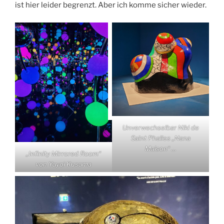
ist hier leider begrenzt. Aber ich komme sicher wieder.
Unverwechselbar Niki de
Saint Phalles „Nana
Maison“ …
„Infinity Mirrored Room“
von Yayoi Kusama