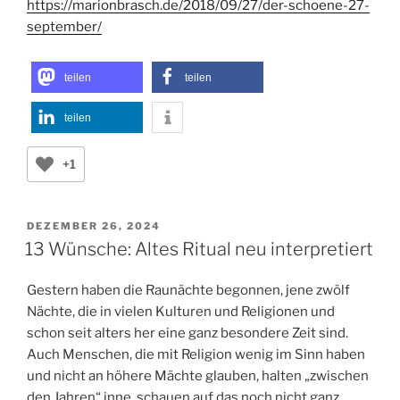
Nachzulesen ist Thomas Braschs Gedicht unter
https://marionbrasch.de/2018/09/27/der-schoene-27-
september/
teilen
teilen
teilen
+1
VERÖFFENTLICHT
DEZEMBER 26, 2024
AM
13 Wünsche: Altes Ritual neu interpretiert
Gestern haben die Raunächte begonnen, jene zwölf
Nächte, die in vielen Kulturen und Religionen und
schon seit alters her eine ganz besondere Zeit sind.
Auch Menschen, die mit Religion wenig im Sinn haben
und nicht an höhere Mächte glauben, halten „zwischen