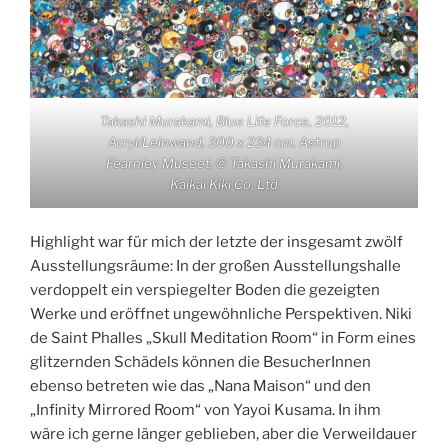
Takashi Murakami, Blue Life Force, 2012,
Acryl/Leinwand, 300 x 234 cm, Astrup
Fearnley Museet, © Takashi Murakami,
Kaikai Kiki Co. Ltd
Highlight war für mich der letzte der insgesamt zwölf
Ausstellungsräume: In der großen Ausstellungshalle
verdoppelt ein verspiegelter Boden die gezeigten
Werke und eröffnet ungewöhnliche Perspektiven. Niki
de Saint Phalles „Skull Meditation Room“ in Form eines
glitzernden Schädels können die BesucherInnen
ebenso betreten wie das „Nana Maison“ und den
„Infinity Mirrored Room“ von Yayoi Kusama. In ihm
wäre ich gerne länger geblieben, aber die Verweildauer