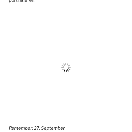
gewöhnlichen Tag in ihrem Leben möglichst genau zu
beschreiben und auf diese Weise einen „Jedertag“ zu
porträtieren.