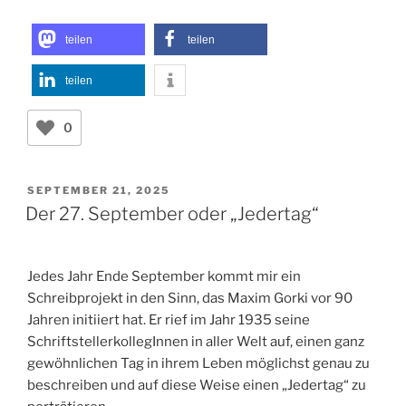
gelernt. Danke dafür. Danke auch an Christiane, die
mich mit ihrem Blogbeitrag zu meinem inspiriert hat.
teilen
teilen
teilen
0
VERÖFFENTLICHT
SEPTEMBER 21, 2025
AM
Der 27. September oder „Jedertag“
Jedes Jahr Ende September kommt mir ein
Schreibprojekt in den Sinn, das Maxim Gorki vor 90
Jahren initiiert hat. Er rief im Jahr 1935 seine
SchriftstellerkollegInnen in aller Welt auf, einen ganz