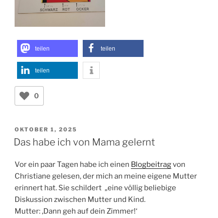
teilen
teilen
teilen
0
VERÖFFENTLICHT
OKTOBER 1, 2025
AM
Das habe ich von Mama gelernt
Vor ein paar Tagen habe ich einen
Blogbeitrag
von
Christiane gelesen, der mich an meine eigene Mutter
erinnert hat. Sie schildert „eine völlig beliebige