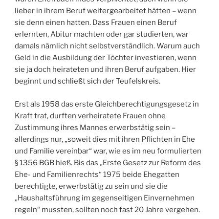
auch gegen deren Willen kündigen. Zur
(unentgeltlichen) Mitarbeit im Betrieb ihres Mannes
waren Ehefrauen indes verpflichtet, auch wenn sie
lieber in ihrem Beruf weitergearbeitet hätten – wenn
sie denn einen hatten. Dass Frauen einen Beruf
erlernten, Abitur machten oder gar studierten, war
damals nämlich nicht selbstverständlich. Warum auch
Geld in die Ausbildung der Töchter investieren, wenn
sie ja doch heirateten und ihren Beruf aufgaben. Hier
beginnt und schließt sich der Teufelskreis.
Erst als 1958 das erste Gleichberechtigungsgesetz in
Kraft trat, durften verheiratete Frauen ohne
Zustimmung ihres Mannes erwerbstätig sein –
allerdings nur, „soweit dies mit ihren Pflichten in Ehe
und Familie vereinbar“ war, wie es im neu formulierten
§ 1356 BGB hieß. Bis das „Erste Gesetz zur Reform des
Ehe- und Familienrechts“ 1975 beide Ehegatten
berechtigte, erwerbstätig zu sein und sie die