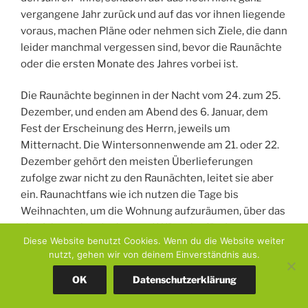
den Jahren“ inne, schauen auf das noch nicht ganz
vergangene Jahr zurück und auf das vor ihnen liegende
voraus, machen Pläne oder nehmen sich Ziele, die dann
leider manchmal vergessen sind, bevor die Raunächte
oder die ersten Monate des Jahres vorbei ist.
Die Raunächte beginnen in der Nacht vom 24. zum 25.
Dezember, und enden am Abend des 6. Januar, dem
Fest der Erscheinung des Herrn, jeweils um
Mitternacht. Die Wintersonnenwende am 21. oder 22.
Dezember gehört den meisten Überlieferungen
zufolge zwar nicht zu den Raunächten, leitet sie aber
ein. Raunachtfans wie ich nutzen die Tage bis
Weihnachten, um die Wohnung aufzuräumen, über das
Diese Website benutzt Cookies. Wenn du die Website weiter
alte Jahr nachzudenken und Wünsche für das neue zu
nutzt, gehen wir von deinem Einverständnis aus.
formulieren.
OK
Datenschutzerklärung