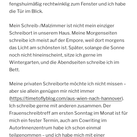
meinem Arbeitszimmer nicht, nachdem ich meine
beiden Arbeitstische nach Feng-Shui-
Gesichtspunkten im Raum positioniert hatte
(https://timetoflyblog.com/feng-shui). Und so war
Anfang des Monats mal wieder eine Umräumaktion
fällig. Ich habe Mal- und Schreibtisch wieder getauscht,
der Maltisch steht jetzt vor dem Fenster – und ich sitze
mit dem Rücken zur Tür, wenn ich daran male. Dafür
kommt das Licht von vorne und von der Seite – und ich
kann nach draußen sehen. Der Schreibtisch steht
fengshuimäßig rechtwinklig zum Fenster und ich habe
die Tür im Blick.
Mein Schreib-/Malzimmer ist nicht mein einziger
Schreibort in unserem Haus. Meine Morgenseiten
schreibe ich meist auf der Empore, weil dort morgens
das Licht am schönsten ist. Später, solange die Sonne
noch nicht hineinscheint, sitze ich gerne im
Wintergarten, und die Abendseiten schreibe ich im