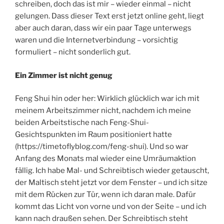
0
VERÖFFENTLICHT
JULI 14, 2024
AM
Monatsrückblick Juni 2024
Eigentlich hatte ich mir fest vorgenommen, diesen
Monatsrückblick gleich am Anfang des Monats zu
schreiben, doch das ist mir – wieder einmal – nicht
gelungen. Dass dieser Text erst jetzt online geht, liegt
aber auch daran, dass wir ein paar Tage unterwegs
waren und die Internetverbindung – vorsichtig
formuliert – nicht sonderlich gut.
Ein Zimmer ist nicht genug
Feng Shui hin oder her: Wirklich glücklich war ich mit