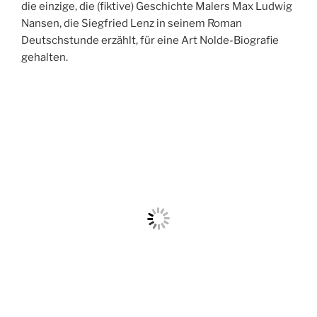
Hinweisschild auf das Museum Emil Nolde entdeckt,
auf der Rückfahrt sind wir dann nach Seebüll gefahren.
Denn Noldes Bilder – vor allem seine Mohnblumen –
fand ich schon als Jugendliche toll. Und natürlich hat
mir auch sein Image als von den Nazis verfolgter
Künstler gefallen. Ich habe, und da bin ich sicher nicht
die einzige, die (fiktive) Geschichte Malers Max Ludwig
Nansen, die Siegfried Lenz in seinem Roman
Deutschstunde erzählt, für eine Art Nolde-Biografie
gehalten.