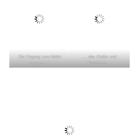
überlegt, ob ich mir die Bilder eines Menschen
ansehen soll, der sich bei Hitler und Co. anbiederte, bis
zum Schluss auf den Endsieg hoffte und sich als
Vorkämpfer gegen das Judentum sah. Ich bin dann
doch hingefahren. Zum Glück, denn das Museum ist
wirklich sehenswert. Außerdem habe ich mich dadurch
mehr mit Noldes Vergangenheit beschäftigt.
Der Eingang zum Nolde
… das Atelier- und
Museum …
Wohnhaus …