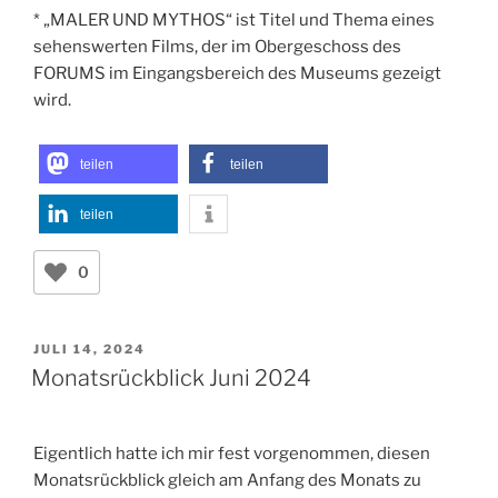
zahlreichen Obstbäumen sind auch seltene
Apfelsorten wie „Agathe von Klanxbüll“ und „Renette
von Seebüll“.
Allzu gerne hätte ich einen der verlockend
aussehenden Äpfel gepflückt, doch das habe ich nicht
gewagt. Denn das Pflücken eines Apfels hatte ja
bekanntlich schon einmal die Vertreibung aus dem
(Garten)Paradies zur Folge.
* „MALER UND MYTHOS“ ist Titel und Thema eines
sehenswerten Films, der im Obergeschoss des
FORUMS im Eingangsbereich des Museums gezeigt
wird.
teilen
teilen
teilen