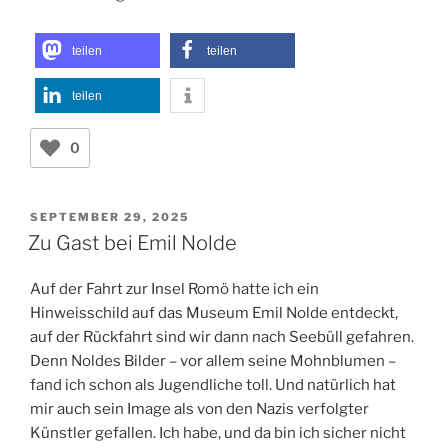
Den ebenfalls geschenkten Samen des gelben
Waldmohns werde ich erst im Oktober aussäen. Denn
die Pflanze ist ein Kaltkeimer: Sie braucht nach einem
warmen Start eine Kältephase. Und mit der ist in den
nächsten Tagen sicher nicht zu rechnen
teilen
teilen
teilen
0
VERÖFFENTLICHT
SEPTEMBER 29, 2025
AM
Zu Gast bei Emil Nolde
Auf der Fahrt zur Insel Romö hatte ich ein