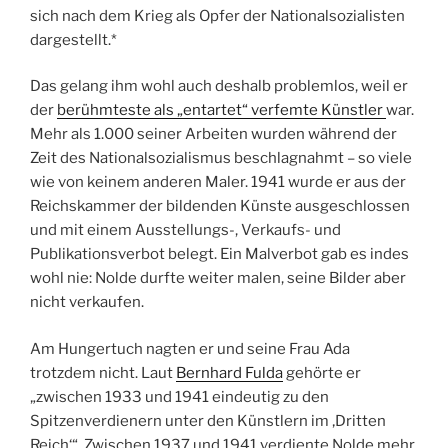
So ist auf der
Website der Nolde Stiftung
zu lesen,
dass Nolde 1933 nach der Machtübernahme der
Nationalsozialisten „einen nicht im Detail überlieferten
Plan (erarbeitete), der eine territoriale Lösung der
sogenannten ‚Judenfrage‘ – eine Aussiedlung der
Juden“ vorsah. Diese falsche Behauptung hat er nie
zurückgenommen – und er hat sich auch nach Ende des
Krieges nie von seinen faschistischen Äußerungen
und Einstellungen distanziert. Im Gegenteil: Nolde hat
sich nach dem Krieg als Opfer der Nationalsozialisten
dargestellt.*
Das gelang ihm wohl auch deshalb problemlos, weil er
der
berühmteste als „entartet“ verfemte Künstler
war.
Mehr als 1.000 seiner Arbeiten wurden während der
Zeit des Nationalsozialismus beschlagnahmt – so viele
wie von keinem anderen Maler. 1941 wurde er aus der
Reichskammer der bildenden Künste ausgeschlossen