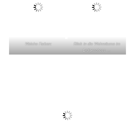
dagegen die Farben der Räume – und ich habe mich
gefragt, wie ein Mensch mit einem so exzellenten
Farbgefühl so braun sein konnte. Aber Begabung und
politische Blindheit schließen sich leider nicht aus – ein
großer Künstler muss eben kein großer Mensch und
erst recht kein guter Mensch sein.
Welche Farben:
Blick in die Wohnräume im
Erdgeschoss …