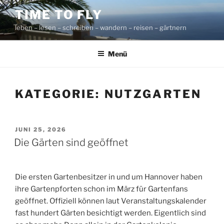
Zum
TIME TO FLY
Inhalt
leben – lesen – schreiben – wandern – reisen – gärtnern
springen
Menü
KATEGORIE:
NUTZGARTEN
VERÖFFENTLICHT
JUNI 25, 2026
AM
Die Gärten sind geöffnet
Die ersten Gartenbesitzer in und um Hannover haben
ihre Gartenpforten schon im März für Gartenfans
geöffnet. Offiziell können laut Veranstaltungskalender
fast hundert Gärten besichtigt werden. Eigentlich sind