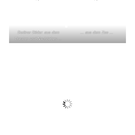
Noldes die Winter meist in ihrer Atelierwohnung in der
Hauptstadt, besuchten Theater, Museen und Bälle,
pflegten Kontakte zu anderen Künstlern, aber auch zu
Sammlern und Galeristen.
Berliner Bilder: aus dem
… aus dem Zoo …
Theater- und Nachtleben …