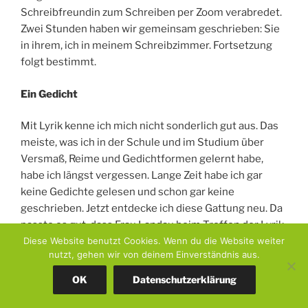
Bett.
Meine privaten Schreiborte möchte ich nicht missen –
aber sie allein genügen mir nicht immer
(
https://timetoflyblog.com/aus-wien-nach-hannover
).
Ich schreibe gerne mit anderen zusammen. Der
Frauenschreibtreff am ersten Sonntag im Monat ist für
mich ein fester Termin, auch am Cowriting im
AutorInnenzentrum habe ich schon einmal
teilgenommen – und ich habe mich mit einer
Schreibfreundin zum Schreiben per Zoom verabredet.
Zwei Stunden haben wir gemeinsam geschrieben: Sie
in ihrem, ich in meinem Schreibzimmer. Fortsetzung
folgt bestimmt.
Diese Website benutzt Cookies. Wenn du die Website weiter
nutzt, gehen wir von deinem Einverständnis aus.
Ein Gedicht
OK
Datenschutzerklärung
Mit Lyrik kenne ich mich nicht sonderlich gut aus. Das
meiste, was ich in der Schule und im Studium über