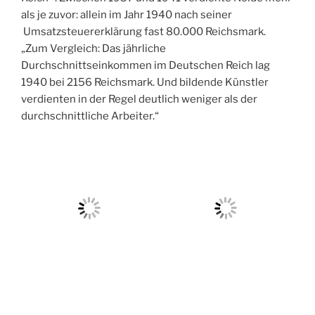
und mit einem Ausstellungs-, Verkaufs- und
Publikationsverbot belegt. Ein Malverbot gab es indes
wohl nie: Nolde durfte weiter malen, seine Bilder aber
nicht verkaufen.
Am Hungertuch nagten er und seine Frau Ada
trotzdem nicht. Laut
Bernhard Fulda
gehörte er
„zwischen 1933 und 1941 eindeutig zu den
Spitzenverdienern unter den Künstlern im ‚Dritten
Reich‘“. Zwischen 1937 und 1941 verdiente Nolde mehr
als je zuvor: allein im Jahr 1940 nach seiner
Umsatzsteuererklärung fast 80.000 Reichsmark.
„Zum Vergleich: Das jährliche
Durchschnittseinkommen im Deutschen Reich lag
1940 bei 2156 Reichsmark. Und bildende Künstler
verdienten in der Regel deutlich weniger als der
durchschnittliche Arbeiter.“