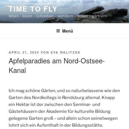
Zum
TIME TO FLY
Inhalt
leben – lesen – schreiben – wandern – reisen – gärtnern
springen
Menü
VERÖFFENTLICHT
APRIL 21, 2024
VON
EVA WALITZEK
AM
Apfelparadies am Nord-Ostsee-
Kanal
Ich mag schöne Gärten, und so naturbelassene wie den
Garten des Nordkollegs in Rendsburg allemal. Knapp
ein Hektar ist der zwischen den Seminar- und
Gästehäusern der Akademie für kulturelle Bildung
gelegene Garten groß – und allein schon seinetwegen
lohnt sich ein Aufenthalt in der Bildungsstätte.