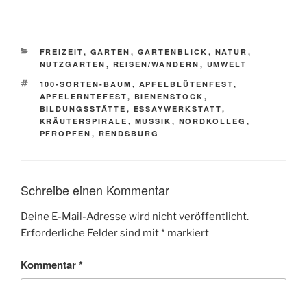
KATEGORIEN
FREIZEIT
,
GARTEN
,
GARTENBLICK
,
NATUR
,
NUTZGARTEN
,
REISEN/WANDERN
,
UMWELT
SCHLAGWÖRTER
100-SORTEN-BAUM
,
APFELBLÜTENFEST
,
APFELERNTEFEST
,
BIENENSTOCK
,
BILDUNGSSTÄTTE
,
ESSAYWERKSTATT
,
KRÄUTERSPIRALE
,
MUSSIK
,
NORDKOLLEG
,
PFROPFEN
,
RENDSBURG
Schreibe einen Kommentar
Deine E-Mail-Adresse wird nicht veröffentlicht.
Erforderliche Felder sind mit
*
markiert
Kommentar
*