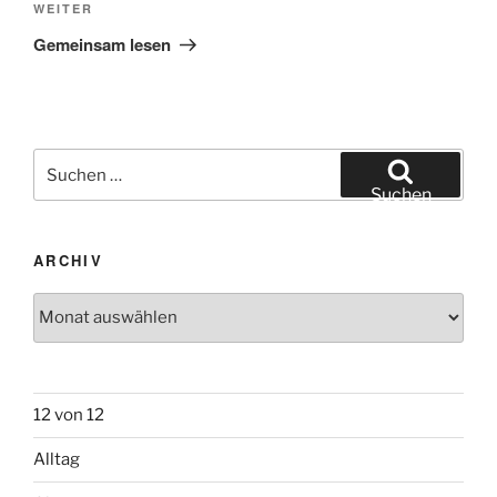
Nächster
WEITER
Beitrag
Gemeinsam lesen
Suchen
nach:
Suchen
ARCHIV
Archiv
12 von 12
Alltag