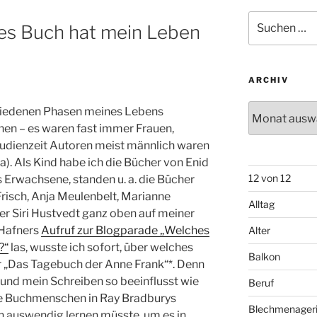
Suchen
es Buch hat mein Leben
nach:
ARCHIV
Archiv
schiedenen Phasen meines Lebens
nen – es waren fast immer Frauen,
tudienzeit Autoren meist männlich waren
a). Als Kind habe ich die Bücher von Enid
12 von 12
s Erwachsene, standen u. a. die Bücher
risch, Anja Meulenbelt, Marianne
Alltag
er Siri Hustvedt ganz oben auf meiner
 Hafners
Aufruf zur Blogparade „Welches
Alter
?“
las, wusste ich sofort, über welches
Balkon
er „Das Tagebuch der Anne Frank“*. Denn
und mein Schreiben so beeinflusst wie
Beruf
die Buchmenschen in Ray Bradburys
Blechmenager
h auswendig lernen müsste, um es in