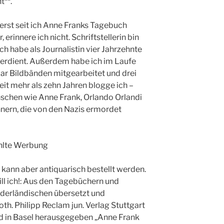
t**.
 erst seit ich Anne Franks Tagebuch
 erinnere ich nicht. Schriftstellerin bin
ch habe als Journalistin vier Jahrzehnte
verdient. Außerdem habe ich im Laufe
ar Bildbänden mitgearbeitet und drei
eit mehr als zehn Jahren blogge ich –
nschen wie Anne Frank, Orlando Orlandi
innern, die von den Nazis ermordet
ahlte Werbung
, kann aber antiquarisch bestellt werden.
ll ich!: Aus den Tagebüchern und
derländischen übersetzt und
h. Philipp Reclam jun. Verlag Stuttgart
d in Basel herausgegeben „Anne Frank