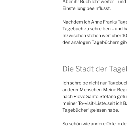
Aber ihr Buch lebt weiter – und 
Einstellung beeinflusst.
Nachdem ich Anne Franks Tageb
Tagebuch zu schreiben – und h
Inzwischen stehen weit über 1
den analogen Tagebüchern gibt 
Die Stadt der Tag
Ich schreibe nicht nur Tagebuc
anderer Menschen. Meine Bege
nach
Pieve Santo Stefano
gefüh
meiner To-visit-Liste, seit ich
Tagebücher“ gelesen habe.
So schön wie andere Orte in der