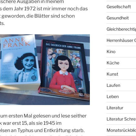
itischere Ausgaben in meinem
Gesellschaft
s dem Jahr 1972 ist mir immer noch das
t geworden, die Blätter sind schon
Gesundheit
its.
Gleichberechti
Herrenhäuser 
Kino
Küche
Kunst
Laufen
Leben
Literatur
um ersten Mal gelesen und lese seither
Literatur Schre
war erst 15, als sie 1945 im
lsen an Typhus und Entkräftung starb.
Monatsrückbli