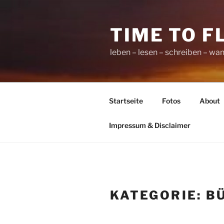
Zum
Inhalt
TIME TO F
springen
leben – lesen – schreiben – wan
Startseite
Fotos
About
Impressum & Disclaimer
KATEGORIE:
B