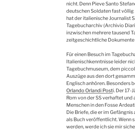
nicht. Denn Pieve Santo Stefa
deutschen Soldaten fast völlig
hat der italienische Journalist 
Tagebucharchiv (Archivio Diaris
inzwischen mehrere tausend T
zeitgeschichtliche Dokumente
Für einen Besuch im Tagebucha
Italienischkenntnisse leider ni
Tagebuchmuseum, dem piccolo 
Auszüge aus den dort gesamm
Englisch anhören. Besonders b
Orlando Orlandi Post
i. Der 17
Rom von der SS verhaftet und
Menschen in den Fosse Ardeat
Die Briefe, die er im Gefängnis
als Buch veröffentlicht. Wenn s
werden, werde ich sie mir siche