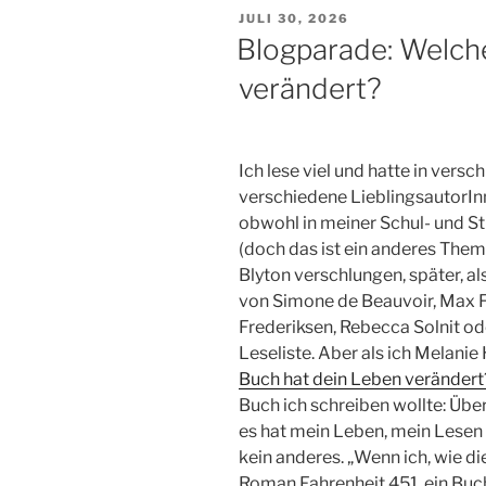
VERÖFFENTLICHT
JULI 30, 2026
AM
Blogparade: Welch
verändert?
Ich lese viel und hatte in ver
verschiedene LieblingsautorIn
obwohl in meiner Schul- und S
(doch das ist ein anderes Them
Blyton verschlungen, später, al
von Simone de Beauvoir, Max F
Frederiksen, Rebecca Solnit od
Leseliste. Aber als ich Melanie
Buch hat dein Leben verändert
Buch ich schreiben wollte: Üb
es hat mein Leben, mein Lesen 
kein anderes. „Wenn ich, wie 
Roman Fahrenheit 451, ein Buc