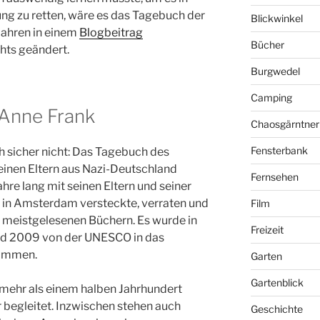
ng zu retten, wäre es das Tagebuch der
Blickwinkel
 Jahren in einem
Blogbeitrag
Bücher
chts geändert.
Burgwedel
Camping
Anne Frank
Chaosgärntner
Fensterbank
h sicher nicht: Das Tagebuch des
einen Eltern aus Nazi-Deutschland
Fernsehen
ahre lang mit seinen Eltern und seiner
 in Amsterdam versteckte, verraten und
Film
 meistgelesenen Büchern. Es wurde in
Freizeit
nd 2009 von der UNESCO in das
ommen.
Garten
Gartenblick
mehr als einem halben Jahrhundert
r begleitet. Inzwischen stehen auch
Geschichte