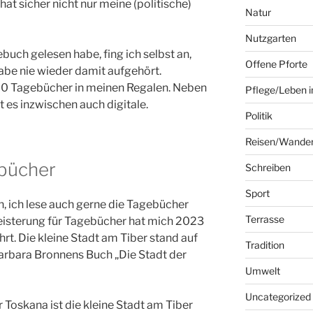
hat sicher nicht nur meine (politische)
Natur
Nutzgarten
uch gelesen habe, fing ich selbst an,
Offene Pforte
abe nie wieder damit aufgehört.
00 Tagebücher in meinen Regalen. Neben
Pflege/Leben i
es inzwischen auch digitale.
Politik
Reisen/Wande
ebücher
Schreiben
Sport
h, ich lese auch gerne die Tagebücher
Terrasse
isterung für Tagebücher hat mich 2023
rt. Die kleine Stadt am Tiber stand auf
Tradition
 Barbara Bronnens Buch „Die Stadt der
Umwelt
Uncategorized
 Toskana ist die kleine Stadt am Tiber