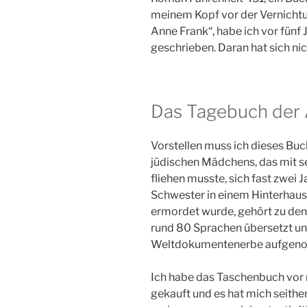
meinem Kopf vor der Vernichtu
Anne Frank“, habe ich vor fünf
geschrieben. Daran hat sich ni
Das Tagebuch der 
Vorstellen muss ich dieses Buc
jüdischen Mädchens, das mit s
fliehen musste, sich fast zwei J
Schwester in einem Hinterhaus
ermordet wurde, gehört zu den
rund 80 Sprachen übersetzt u
Weltdokumentenerbe aufgen
Ich habe das Taschenbuch vor 
gekauft und es hat mich seithe