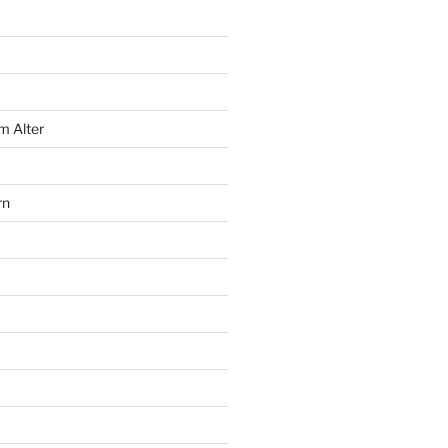
m Alter
rn