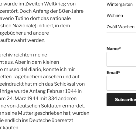
no wurde im Zweiten Weltkrieg von
Wintergarten
 zerstört. Doch Anfang der 80er-Jahre
Wohnen
Saverio Tutino dort das nationale
tico Nazionale) initiiert, in dem
Zwölf Wochen –
agebücher und andere
 aufbewahrt werden.
Name*
rchiv reichten meine
cht aus. Aber in dem kleinen
museo del diario, konnte ich mir
Email*
elten Tagebüchern ansehen und auf
eeindruckt hat mich das Schicksal von
-Jährige wurde Anfang Februar 1944 in
 am 24. März 1944 mit 334 anderen
ine von deutschen Soldaten ermordet.
 an seine Mutter geschrieben hat, wurden
ie endlich ins Deutsche übersetzt
r kaufen.