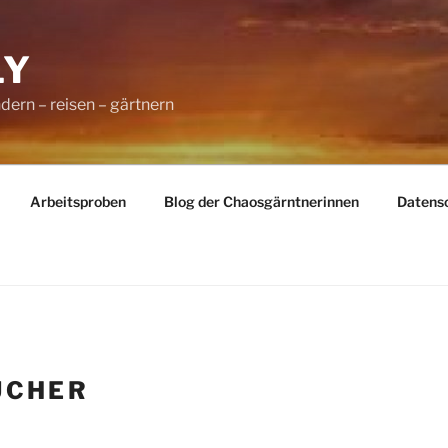
LY
dern – reisen – gärtnern
Arbeitsproben
Blog der Chaosgärntnerinnen
Datens
ÜCHER