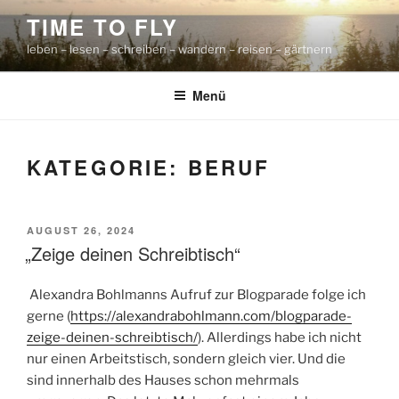
Zum
TIME TO FLY
Inhalt
leben – lesen – schreiben – wandern – reisen – gärtnern
springen
Menü
KATEGORIE:
BERUF
VERÖFFENTLICHT
AUGUST 26, 2024
AM
„Zeige deinen Schreibtisch“
Alexandra Bohlmanns Aufruf zur Blogparade folge ich
gerne (
https://alexandrabohlmann.com/blogparade-
zeige-deinen-schreibtisch/
). Allerdings habe ich nicht
nur einen Arbeitstisch, sondern gleich vier. Und die
sind innerhalb des Hauses schon mehrmals