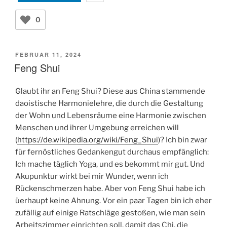
0
VERÖFFENTLICHT
FEBRUAR 11, 2024
AM
Feng Shui
Glaubt ihr an Feng Shui? Diese aus China stammende
daoistische Harmonielehre, die durch die Gestaltung
der Wohn und Lebensräume eine Harmonie zwischen
Menschen und ihrer Umgebung erreichen will
(
https://de.wikipedia.org/wiki/Feng_Shui
)? Ich bin zwar
für fernöstliches Gedankengut durchaus empfänglich:
Ich mache täglich Yoga, und es bekommt mir gut. Und
Akupunktur wirkt bei mir Wunder, wenn ich
Rückenschmerzen habe. Aber von Feng Shui habe ich
üerhaupt keine Ahnung. Vor ein paar Tagen bin ich eher
zufällig auf einige Ratschläge gestoßen, wie man sein
Arbeitszimmer einrichten soll, damit das Chi, die