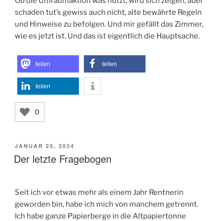
Ob die Umräumaktion was nützt, wird sich zeigen, aber
schaden tut’s gewiss auch nicht, alte bewährte Regeln
und Hinweise zu befolgen. Und mir gefällt das Zimmer,
wie es jetzt ist. Und das ist eigentlich die Hauptsache.
teilen
teilen
teilen
0
VERÖFFENTLICHT
JANUAR 25, 2024
AM
Der letzte Fragebogen
Seit ich vor etwas mehr als einem Jahr Rentnerin
geworden bin, habe ich mich von manchem getrennt.
Ich habe ganze Papierberge in die Altpapiertonne