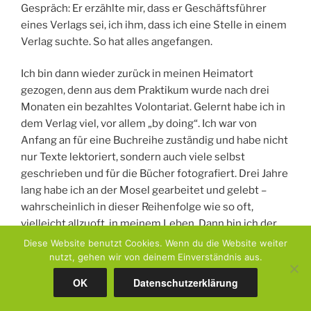
Gespräch: Er erzählte mir, dass er Geschäftsführer
eines Verlags sei, ich ihm, dass ich eine Stelle in einem
Verlag suchte. So hat alles angefangen.
Ich bin dann wieder zurück in meinen Heimatort
gezogen, denn aus dem Praktikum wurde nach drei
Monaten ein bezahltes Volontariat. Gelernt habe ich in
dem Verlag viel, vor allem „by doing“. Ich war von
Anfang an für eine Buchreihe zuständig und habe nicht
nur Texte lektoriert, sondern auch viele selbst
geschrieben und für die Bücher fotografiert. Drei Jahre
lang habe ich an der Mosel gearbeitet und gelebt –
wahrscheinlich in dieser Reihenfolge wie so oft,
vielleicht allzuoft, in meinem Leben. Dann bin ich der
Liebe wegen in den Norden gezogen und habe
Diese Website benutzt Cookies. Wenn du die Website weiter
beruflich neu angefangen.
nutzt, gehen wir von deinem Einverständnis aus.
OK
Datenschutzerklärung
Meine Erfahrung im Verlag hat mir nach dem Umzug
Türen geöffnet. Die vier Bücher, an denen ich als