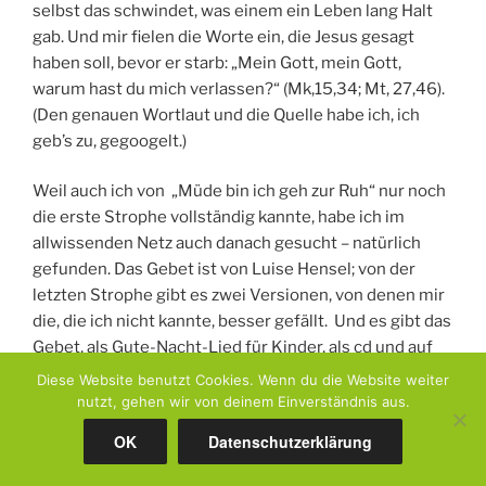
selbst das schwindet, was einem ein Leben lang Halt
gab. Und mir fielen die Worte ein, die Jesus gesagt
haben soll, bevor er starb: „Mein Gott, mein Gott,
warum hast du mich verlassen?“ (Mk,15,34; Mt, 27,46).
(Den genauen Wortlaut und die Quelle habe ich, ich
geb’s zu, gegoogelt.)
Weil auch ich von „Müde bin ich geh zur Ruh“ nur noch
die erste Strophe vollständig kannte, habe ich im
allwissenden Netz auch danach gesucht – natürlich
gefunden. Das Gebet ist von Luise Hensel; von der
letzten Strophe gibt es zwei Versionen, von denen mir
die, die ich nicht kannte, besser gefällt. Und es gibt das
Gebet, als Gute-Nacht-Lied für Kinder, als cd und auf
mp3.
Diese Website benutzt Cookies. Wenn du die Website weiter
nutzt, gehen wir von deinem Einverständnis aus.
Ich werde das Lied, bevor ich wieder zu meiner Mutter
OK
Datenschutzerklärung
fahre, herunterladen und ihr vorspielen. Und ich werde
es mit ihr beten, weil sie es immer getan hat und weil