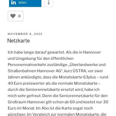
teilen
0
VERÖFFENTLICHT
NOVEMBER 8, 2022
AM
Netzkarte
Ich habe lange darauf gewartet. Als die in Hannover
und Umgebung für den öffentlichen
Personennahverkehr zuständige „Überlandwerke und
Straßenbahnen Hannover AG“, kurz ÜSTRA, vor zwei
Jahren ankündigte, dass die Monatskarte 63plus – rund
40 Euro preiswerter als die normale Monatskarte –
durch die Seniorennetzkarte ersetzt wird, habe ich
mich sehr gefreut. Denn die Seniorennetzkarte für den
Großraum Hannover gilt schon ab 60 und kostet nur 30
Euro im Monat. Im Abo ist die Karte sogar noch
günstiger. Im Vergleich zur normalen Monatskarte, die