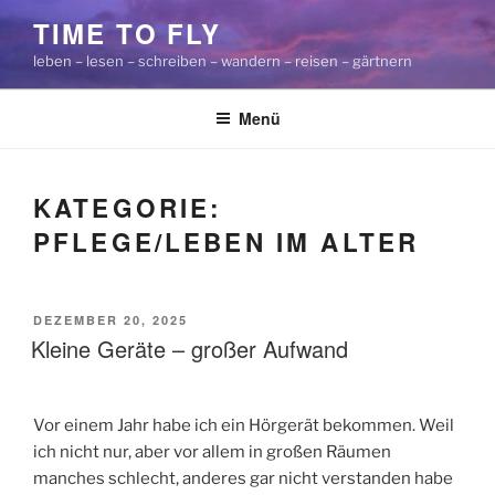
Zum
TIME TO FLY
Inhalt
leben – lesen – schreiben – wandern – reisen – gärtnern
springen
Menü
KATEGORIE:
PFLEGE/LEBEN IM ALTER
VERÖFFENTLICHT
DEZEMBER 20, 2025
AM
Kleine Geräte – großer Aufwand
Vor einem Jahr habe ich ein Hörgerät bekommen. Weil
ich nicht nur, aber vor allem in großen Räumen
manches schlecht, anderes gar nicht verstanden habe