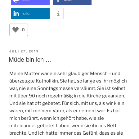
teilen
0
VERÖFFENTLICHT
JULI 27, 2019
AM
Müde bin ich …
Meine Mutter war ein sehr gläubiger Mensch – und
überzeugte Katholikin. Sie hat, so lange es ihr möglich
war, nie eine Sonntagsmesse versäumt. Sie ist selbst
mit über 90 noch regelmäßig in die Kirche gegangen.
Und sie hat oft gebetet. Für sich, mit uns, als wir klein
waren, mit meinem Vater, als er dement war. Es hat
mich berührt, wenn ich gehört habe, wie sie
miteinander gebetet haben, wenn sie ihn ins Bett
brachte. Und ich hatte immer das Gefühl, dass es sie