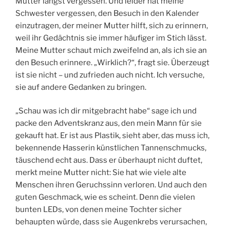
Mutter längst vergessen. Und leider hat meine
Schwester vergessen, den Besuch in den Kalender
einzutragen, der meiner Mutter hilft, sich zu erinnern,
weil ihr Gedächtnis sie immer häufiger im Stich lässt.
Meine Mutter schaut mich zweifelnd an, als ich sie an
den Besuch erinnere. „Wirklich?“, fragt sie. Überzeugt
ist sie nicht – und zufrieden auch nicht. Ich versuche,
sie auf andere Gedanken zu bringen.
„Schau was ich dir mitgebracht habe“ sage ich und
packe den Adventskranz aus, den mein Mann für sie
gekauft hat. Er ist aus Plastik, sieht aber, das muss ich,
bekennende Hasserin künstlichen Tannenschmucks,
täuschend echt aus. Dass er überhaupt nicht duftet,
merkt meine Mutter nicht: Sie hat wie viele alte
Menschen ihren Geruchssinn verloren. Und auch den
guten Geschmack, wie es scheint. Denn die vielen
bunten LEDs, von denen meine Tochter sicher
behaupten würde, dass sie Augenkrebs verursachen,