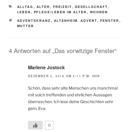
KATEGORIEN
ALLTAG
,
ALTER
,
FREIZEIT
,
GESELLSCHAFT
,
LEBEN
,
PFLEGE/LEBEN IM ALTER
,
WOHNEN
SCHLAGWÖRTER
ADVENTSKRANZ
,
ALTENHEIM. ADVENT
,
FENSTER
,
MUTTER
4 Antworten auf „Das vorwitzige Fenster“
Marlene Jostock
DEZEMBER 3, 2018 UM 3:11 P.M. UHR
Schön, dass sehr alte Menschen uns manchmal
mit solch treffenden und ehrlichen Aussagen
überraschen. Ich lese deine Geschichten sehr
gern, Eva.
0