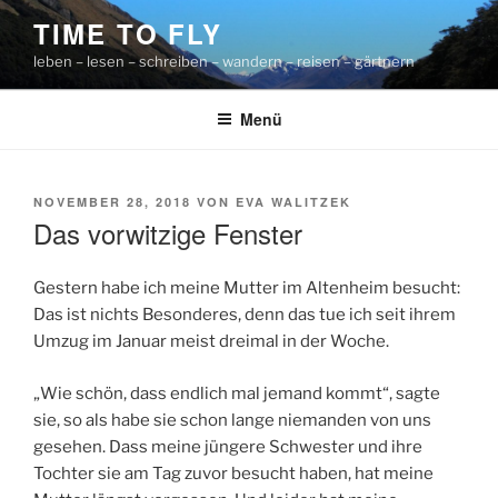
Zum
TIME TO FLY
Inhalt
leben – lesen – schreiben – wandern – reisen – gärtnern
springen
Menü
VERÖFFENTLICHT
NOVEMBER 28, 2018
VON
EVA WALITZEK
AM
Das vorwitzige Fenster
Gestern habe ich meine Mutter im Altenheim besucht:
Das ist nichts Besonderes, denn das tue ich seit ihrem
Umzug im Januar meist dreimal in der Woche.
„Wie schön, dass endlich mal jemand kommt“, sagte
sie, so als habe sie schon lange niemanden von uns
gesehen. Dass meine jüngere Schwester und ihre
Tochter sie am Tag zuvor besucht haben, hat meine