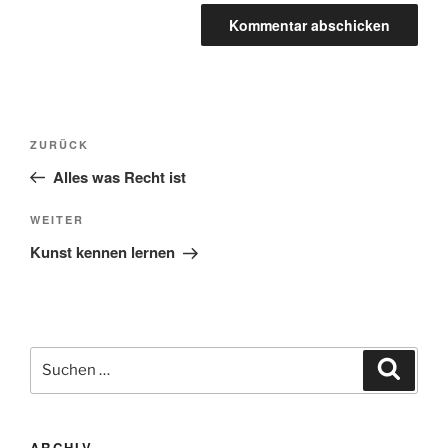
Beitragsnavigation
Vorheriger
ZURÜCK
Beitrag
Alles was Recht ist
Nächster
WEITER
Beitrag
Kunst kennen lernen
Suchen
Suche
nach:
ARCHIV