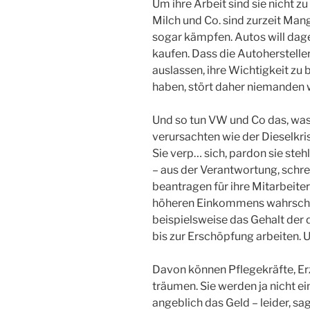
Um ihre Arbeit sind sie nicht z
Milch und Co. sind zurzeit Man
sogar kämpfen. Autos will dag
kaufen. Dass die Autoherstelle
auslassen, ihre Wichtigkeit zu 
haben, stört daher niemanden w
Und so tun VW und Co das, was s
verursachten wie der Dieselkrise
Sie verp… sich, pardon sie ste
– aus der Verantwortung, schre
beantragen für ihre Mitarbeite
höheren Einkommens wahrschei
beispielsweise das Gehalt der 
bis zur Erschöpfung arbeiten. 
Davon können Pflegekräfte, Er
träumen. Sie werden ja nicht e
angeblich das Geld – leider, sag