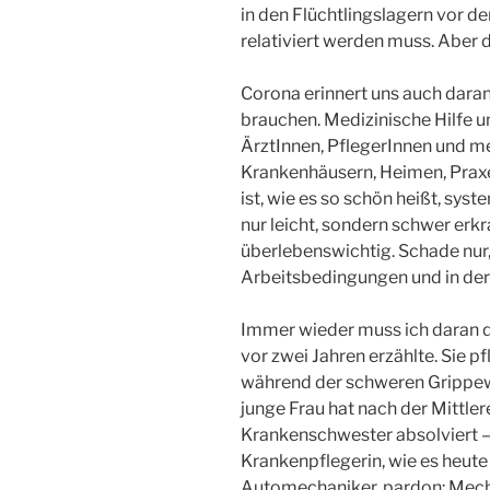
in den Flüchtlingslagern vor de
relativiert werden muss. Aber d
Corona erinnert uns auch daran,
brauchen. Medizinische Hilfe un
ÄrztInnen, PflegerInnen und me
Krankenhäusern, Heimen, Praxe
ist, wie es so schön heißt, syst
nur leicht, sondern schwer erk
überlebenswichtig. Schade nur, 
Arbeitsbedingungen und in der
Immer wieder muss ich daran 
vor zwei Jahren erzählte. Sie p
während der schweren Grippewe
junge Frau hat nach der Mittler
Krankenschwester absolviert –
Krankenpflegerin, wie es heute 
Automechaniker, pardon: Mech