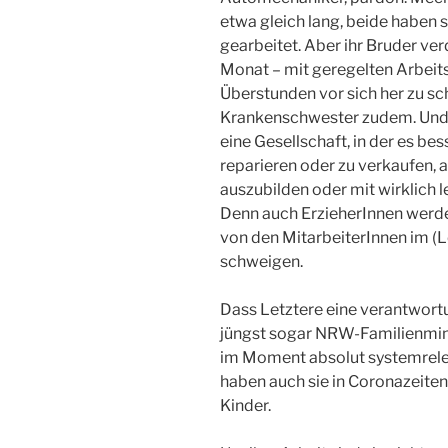
etwa gleich lang, beide haben s
gearbeitet. Aber ihr Bruder ve
Monat – mit geregelten Arbeits
Überstunden vor sich her zu sc
Krankenschwester zudem. Und so
eine Gesellschaft, in der es bes
reparieren oder zu verkaufen, 
auszubilden oder mit wirklich
Denn auch ErzieherInnen werde
von den MitarbeiterInnen im (
schweigen.
Dass Letztere eine verantwortu
jüngst sogar NRW-Familienmin
im Moment absolut systemrelev
haben auch sie in Coronazeiten
Kinder.