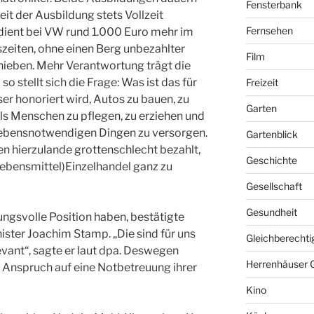
Fensterbank
eit der Ausbildung stets Vollzeit
Fernsehen
rdient bei VW rund 1.000 Euro mehr im
zeiten, ohne einen Berg unbezahlter
Film
hieben. Mehr Verantwortung trägt die
 stellt sich die Frage: Was ist das für
Freizeit
ser honoriert wird, Autos zu bauen, zu
Garten
als Menschen zu pflegen, zu erziehen und
 lebensnotwendigen Dingen zu versorgen.
Gartenblick
n hierzulande grottenschlecht bezahlt,
Geschichte
Lebensmittel)Einzelhandel ganz zu
Gesellschaft
Gesundheit
ngsvolle Position haben, bestätigte
ister Joachim Stamp.
„Die sind für uns
Gleichberechti
ant“, sagte er laut dpa. Deswegen
Herrenhäuser 
 Anspruch auf eine Notbetreuung ihrer
Kino