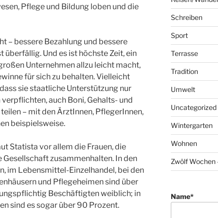
esen, Pflege und Bildung loben und die
Schreiben
Sport
ht – bessere Bezahlung und bessere
überfällig. Und es ist höchste Zeit, ein
Terrasse
großen Unternehmen allzu leicht macht,
Tradition
winne für sich zu behalten. Vielleicht
 dass sie staatliche Unterstützung nur
Umwelt
erpflichten, auch Boni, Gehalts- und
Uncategorized
teilen – mit den ÄrztInnen, PflegerInnen,
en beispielsweise.
Wintergarten
Wohnen
aut Statista vor allem die Frauen, die
e Gesellschaft zusammenhalten. In den
Zwölf Wochen –
en, im Lebensmittel-Einzelhandel, bei den
kenhäusern und Pflegeheimen sind über
ungspflichtig Beschäftigten weiblich; in
Name*
en sind es sogar über 90 Prozent.