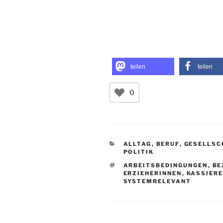
teilen
teilen
0
KATEGORIEN
ALLTAG
,
BERUF
,
GESELLSC
POLITIK
SCHLAGWÖRTER
ARBEITSBEDINGUNGEN
,
BE
ERZIEHERINNEN
,
KASSIER
SYSTEMRELEVANT