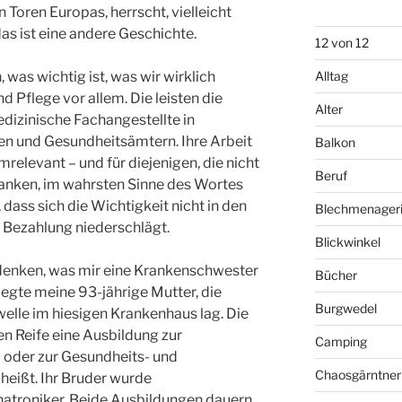
n Toren Europas, herrscht, vielleicht
as ist eine andere Geschichte.
12 von 12
 was wichtig ist, was wir wirklich
Alltag
d Pflege vor allem. Die leisten die
Alter
dizinische Fachangestellte in
n und Gesundheitsämtern. Ihre Arbeit
Balkon
emrelevant – und für diejenigen, die nicht
Beruf
ranken, im wahrsten Sinne des Wortes
dass sich die Wichtigkeit nicht in den
Blechmenager
 Bezahlung niederschlägt.
Blickwinkel
denken, was mir eine Krankenschwester
Bücher
flegte meine 93-jährige Mutter, die
Burgwedel
lle im hiesigen Krankenhaus lag. Die
en Reife eine Ausbildung zur
Camping
 oder zur Gesundheits- und
Chaosgärntner
heißt. Ihr Bruder wurde
atroniker. Beide Ausbildungen dauern