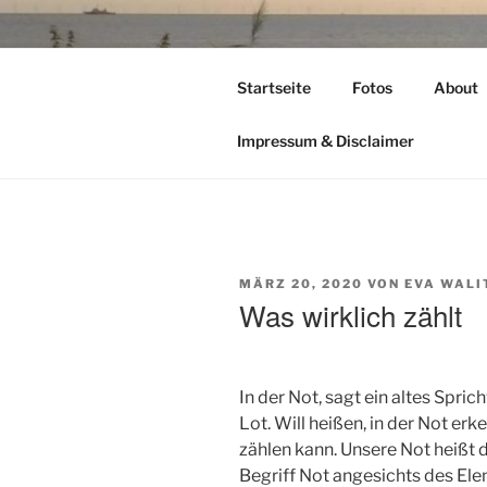
Zum
Inhalt
TIME TO F
springen
Startseite
Fotos
About
leben – lesen – schreiben – wan
Impressum & Disclaimer
VERÖFFENTLICHT
MÄRZ 20, 2020
VON
EVA WALI
AM
Was wirklich zählt
In der Not, sagt ein altes Spri
Lot. Will heißen, in der Not e
zählen kann. Unsere Not heißt 
Begriff Not angesichts des Elen