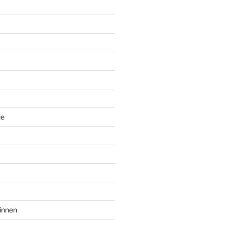
ie
innen