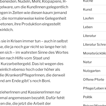
Küche
u beneiden. Nudeln, Mehl, Klopapiere, H-
gelware, um die KundInnen gelegentlich
Kunst
egen in Zeiten wie diesen kaum jemand
r, die normalerweise keine Gelegenheit
Laufen
betonen, ihre Produktion eingestellt
Leben
irklich.
Literatur
ie in Krisen immer tun – auch in selbst
Literatur Schre
, die ja noch gar nicht so lange her ist:
hlen sich – im wahrsten Sinne des Wortes
Monatsrückbli
ien nach Hilfe vom Staat und
Natur
r Kurzarbeitergeld. Das ist wegen des
nlich ebenso hoch oder höher als
Nutzgarten
die (Kranken)PflegerInnen, die derweil
Offene Pforte
Und am Ende gibt´s noch Boni.
Pflege/Leben i
zieherInnen und KassiererInnen nur
Politik
inmal angemessen bezahlt. Dafür fehlt
en die, die jetzt die Arbeit der
Reisen/Wande