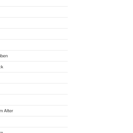
iben
ck
m Alter
rn