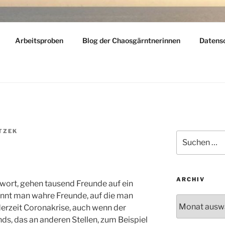
LY
Arbeitsproben
Blog der Chaosgärntnerinnen
Datens
dern – reisen – gärtnern
TZEK
Suchen
nach:
ARCHIV
chwort, gehen tausend Freunde auf ein
rkennt man wahre Freunde, auf die man
Archiv
derzeit Coronakrise, auch wenn der
ds, das an anderen Stellen, zum Beispiel