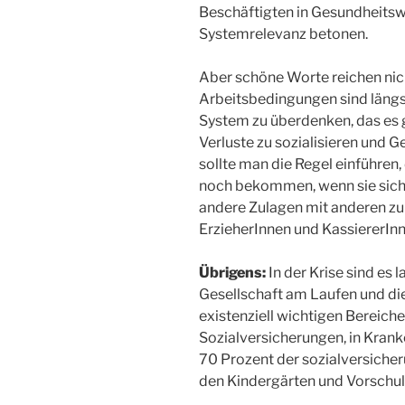
Beschäftigten in Gesundheitsw
Systemrelevanz betonen.
Aber schöne Worte reichen nic
Arbeitsbedingungen sind längst 
System zu überdenken, das es 
Verluste zu sozialisieren und Ge
sollte man die Regel einführen,
noch bekommen, wenn sie sich v
andere Zulagen mit anderen zu 
ErzieherInnen und KassiererInn
Übrigens:
In der Krise sind es l
Gesellschaft am Laufen und di
existenziell wichtigen Bereich
Sozialversicherungen, in Kran
70 Prozent der sozialversicher
den Kindergärten und Vorschul