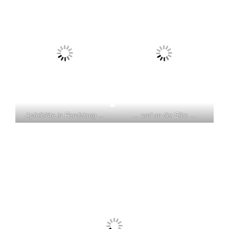
Apfelblüte in Rendsburg …
… und an der Elbe …