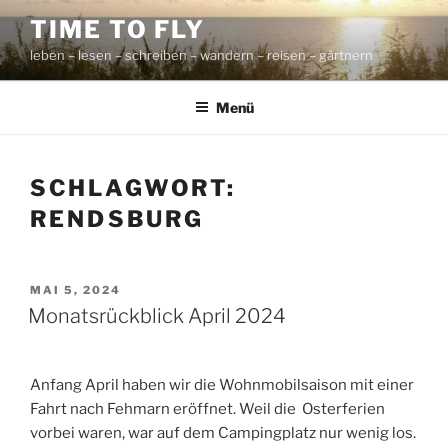
Zum
TIME TO FLY
Inhalt
leben – lesen – schreiben – wandern – reisen – gärtnern
springen
Menü
SCHLAGWORT:
RENDSBURG
VERÖFFENTLICHT
MAI 5, 2024
AM
Monatsrückblick April 2024
Anfang April haben wir die Wohnmobilsaison mit einer
Fahrt nach Fehmarn eröffnet. Weil die Osterferien
vorbei waren, war auf dem Campingplatz nur wenig los.