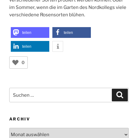
oder zum Apfelerntefest im Herbst, bei dem Äpfel
verschiedener Sorten probiert werden können. Oder
im Sommer, wenn die im Garten des Nordkollegs viele
verschiedene Rosensorten blühen.
teilen
teilen
teilen
0
Suchen
Suche
nach:
ARCHIV