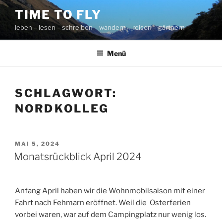
Zum
TIME TO FLY
Inhalt
leben – lesen – schreiben – wandern – reisen – gärtnern
springen
Menü
SCHLAGWORT:
NORDKOLLEG
VERÖFFENTLICHT
MAI 5, 2024
AM
Monatsrückblick April 2024
Anfang April haben wir die Wohnmobilsaison mit einer
Fahrt nach Fehmarn eröffnet. Weil die Osterferien
vorbei waren, war auf dem Campingplatz nur wenig los.