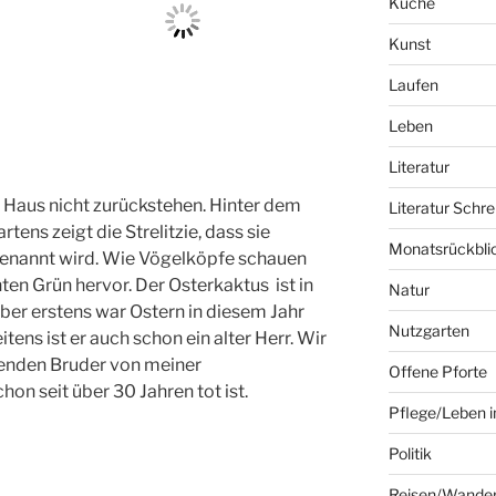
Küche
Kunst
Laufen
Leben
Literatur
 Haus nicht zurückstehen. Hinter dem
Literatur Schre
ens zeigt die Strelitzie, dass sie
Monatsrückbli
enannt wird. Wie Vögelköpfe schauen
ten Grün hervor. Der Osterkaktus ist in
Natur
ber erstens war Ostern in diesem Jahr
Nutzgarten
ens ist er auch schon ein alter Herr. Wir
henden Bruder von meiner
Offene Pforte
on seit über 30 Jahren tot ist.
Pflege/Leben i
Politik
Reisen/Wande