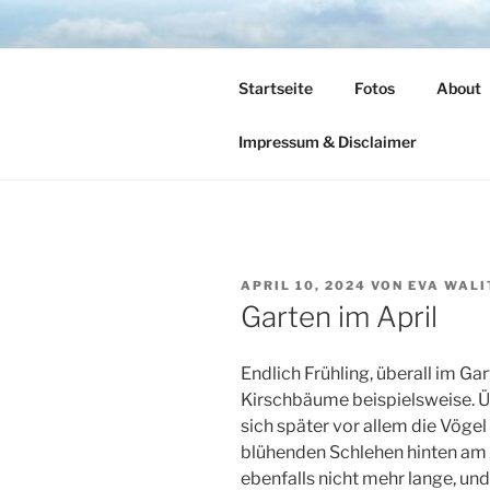
Zum
Inhalt
TIME TO F
springen
Startseite
Fotos
About
leben – lesen – schreiben – wan
Impressum & Disclaimer
VERÖFFENTLICHT
APRIL 10, 2024
VON
EVA WALI
AM
Garten im April
Endlich Frühling, überall im Ga
Kirschbäume beispielsweise. Ü
sich später vor allem die Vögel
blühenden Schlehen hinten am Te
ebenfalls nicht mehr lange, und