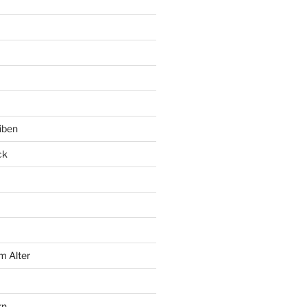
iben
ck
m Alter
rn