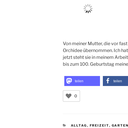
Von meiner Mutter, die vor fast
Orchidee übernommen. Ich hatte
jetzt steht sie in meinem Arbeit
bis zum 100. Geburtstag meine
teilen
teilen
0
KATEGORIEN
ALLTAG
,
FREIZEIT
,
GARTE