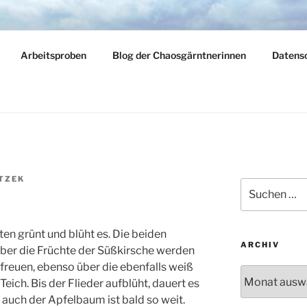
LY
Arbeitsproben
Blog der Chaosgärntnerinnen
Datens
dern – reisen – gärtnern
TZEK
Suchen
nach:
rten grünt und blüht es. Die beiden
ARCHIV
ber die Früchte der Süßkirsche werden
 freuen, ebenso über die ebenfalls weiß
Archiv
ich. Bis der Flieder aufblüht, dauert es
 auch der Apfelbaum ist bald so weit.