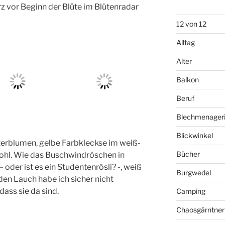
z vor Beginn der Blüte im Blütenradar
12 von 12
Alltag
Alter
Balkon
Beruf
Blechmenager
Blickwinkel
erblumen, gelbe Farbkleckse im weiß-
Bücher
wohl. Wie das Buschwindröschen in
oder ist es ein Studentenrösli? -, weiß
Burgwedel
den Lauch habe ich sicher nicht
dass sie da sind.
Camping
Chaosgärntner