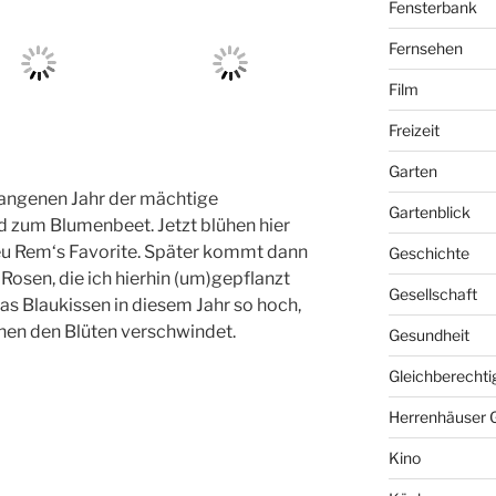
Fensterbank
Fernsehen
Film
Freizeit
Garten
gangenen Jahr der mächtige
Gartenblick
d zum Blumenbeet. Jetzt blühen hier
eu Rem‘s Favorite. Später kommt dann
Geschichte
Rosen, die ich hierhin (um)gepflanzt
Gesellschaft
s Blaukissen in diesem Jahr so hoch,
hen den Blüten verschwindet.
Gesundheit
Gleichberechti
Herrenhäuser 
Kino