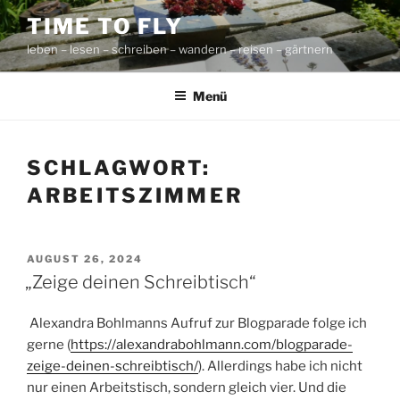
Zum
TIME TO FLY
Inhalt
leben – lesen – schreiben – wandern – reisen – gärtnern
springen
Menü
SCHLAGWORT:
ARBEITSZIMMER
VERÖFFENTLICHT
AUGUST 26, 2024
AM
„Zeige deinen Schreibtisch“
Alexandra Bohlmanns Aufruf zur Blogparade folge ich
gerne (
https://alexandrabohlmann.com/blogparade-
zeige-deinen-schreibtisch/
). Allerdings habe ich nicht
nur einen Arbeitstisch, sondern gleich vier. Und die