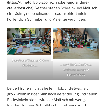
(
https://timetoflyblog.com/zinnober-und-andere-
atelierbesuche
). Seither stehen Schreib- und Maltisch
einträchtig nebeneinander – das inspiriert mich
hoffentlich, Schreiben und Malen zu verbinden.
Kreatives Chaos auf dem
… und (leider) seltene
Maltisch …
Ordnung auf dem
Schreibtisch
Beide Tische sind aus hellem Holz und etwa gleich
groß. Wenn mir der Sinn nach Veränderung und neuen
Blickwinkeln steht, wird der Maltisch mit wenigen
Handgriffen zum Schreibtisch – und umgekehrt.