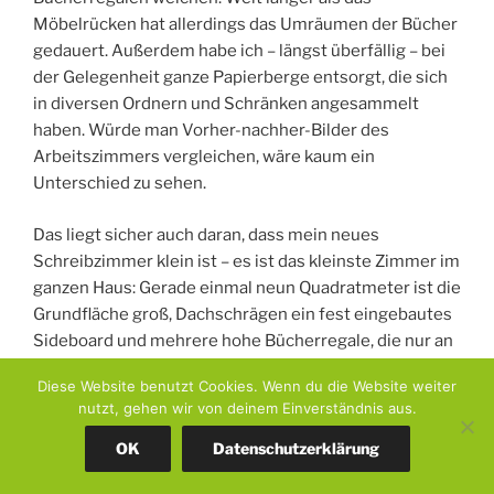
Möbelrücken hat allerdings das Umräumen der Bücher
gedauert. Außerdem habe ich – längst überfällig – bei
der Gelegenheit ganze Papierberge entsorgt, die sich
in diversen Ordnern und Schränken angesammelt
haben. Würde man Vorher-nachher-Bilder des
Arbeitszimmers vergleichen, wäre kaum ein
Unterschied zu sehen.
Das liegt sicher auch daran, dass mein neues
Schreibzimmer klein ist – es ist das kleinste Zimmer im
ganzen Haus: Gerade einmal neun Quadratmeter ist die
Grundfläche groß, Dachschrägen ein fest eingebautes
Sideboard und mehrere hohe Bücherregale, die nur an
den beiden geraden Wänden Platz haben, schränken
Diese Website benutzt Cookies. Wenn du die Website weiter
die Gestaltungsmöglichkeiten zusätzlich ein.
nutzt, gehen wir von deinem Einverständnis aus.
OK
Datenschutzerklärung