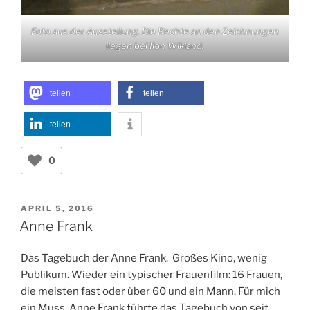
Foto aus der Ausstellung. Die Rechte an den Zeichnungen
liegen bei Ilon Wikland.
teilen
teilen
teilen
0
VERÖFFENTLICHT
APRIL 5, 2016
AM
Anne Frank
Das Tagebuch der Anne Frank. Großes Kino, wenig
Publikum. Wieder ein typischer Frauenfilm: 16 Frauen,
die meisten fast oder über 60 und ein Mann. Für mich
ein Muss. Anne Frank führte das Tagebuch von seit