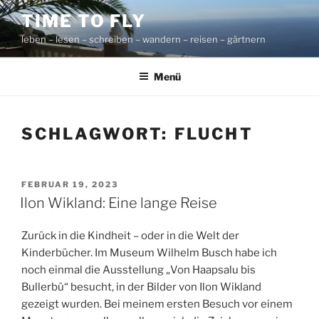
Zum
TIME TO FLY
Inhalt
leben – lesen – schreiben – wandern – reisen – gärtnern
springen
Menü
SCHLAGWORT:
FLUCHT
VERÖFFENTLICHT
FEBRUAR 19, 2023
AM
Ilon Wikland: Eine lange Reise
Zurück in die Kindheit – oder in die Welt der
Kinderbücher. Im Museum Wilhelm Busch habe ich
noch einmal die Ausstellung „Von Haapsalu bis
Bullerbü“ besucht, in der Bilder von Ilon Wikland
gezeigt wurden. Bei meinem ersten Besuch vor einem