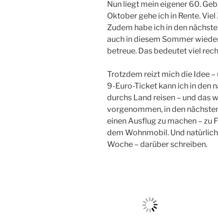
Nun liegt mein eigener 60. Geb
Oktober gehe ich in Rente. Viel 
Zudem habe ich in den nächsten
auch in diesem Sommer wieder –
betreue. Das bedeutet viel reche
Trotzdem reizt mich die Idee – 
9-Euro-Ticket kann ich in den 
durchs Land reisen – und das wi
vorgenommen, in den nächste
einen Ausflug zu machen – zu F
dem Wohnmobil. Und natürlich w
Woche – darüber schreiben.