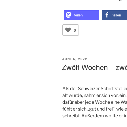
teilen
teilen
0
VERÖFFENTLICHT
JUNI 6, 2022
AM
Zwölf Wochen – zwö
Als der Schweizer Schriftstelle
alt wurde, nahm er sich vor, ein
dafür aber jede Woche eine W
fühlt er sich „gut und frei“, w
schreibt. Außerdem wollte er in