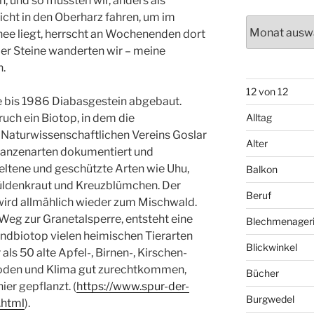
, und so mussten wir, anders als
ht in den Oberharz fahren, um im
Archiv
ee liegt, herrscht an Wochenenden dort
der Steine wanderten wir – meine
n.
12 von 12
 bis 1986 Diabasgestein abgebaut.
ruch ein Biotop, in dem die
Alltag
 Naturwissenschaftlichen Vereins Goslar
Alter
flanzenarten dokumentiert und
eltene und geschützte Arten wie Uhu,
Balkon
üldenkraut und Kreuzblümchen. Der
Beruf
ird allmählich wieder zum Mischwald.
Weg zur Granetalsperre, entsteht eine
Blechmenager
andbiotop vielen heimischen Tierarten
Blickwinkel
ls 50 alte Apfel-, Birnen-, Kirschen-
Boden und Klima gut zurechtkommen,
Bücher
er gepflanzt. (
https://www.spur-der-
Burgwedel
.html
).