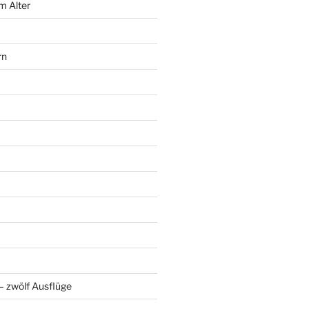
m Alter
rn
 zwölf Ausflüge