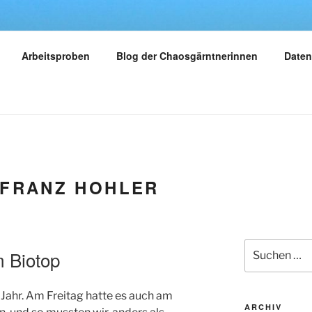
Y
Arbeitsproben
Blog der Chaosgärntnerinnen
Daten
dern – reisen – gärtnern
FRANZ HOHLER
Suchen
 Biotop
nach:
Jahr. Am Freitag hatte es auch am
ARCHIV