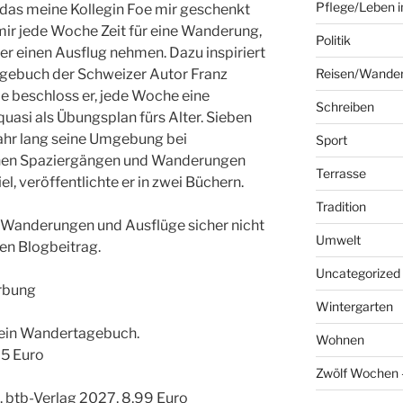
Pflege/Leben i
das meine Kollegin Foe mir geschenkt
mir jede Woche Zeit für eine Wanderung,
Politik
r einen Ausflug nehmen. Dazu inspiriert
gebuch der Schweizer Autor Franz
Reisen/Wande
de beschloss er, jede Woche eine
Schreiben
asi als Übungsplan fürs Alter. Sieben
Jahr lang seine Umgebung bei
Sport
inen Spaziergängen und Wanderungen
Terrasse
el, veröffentlichte er in zwei Büchern.
Tradition
 Wanderungen und Ausflüge sicher nicht
Umwelt
en Blogbeitrag.
Uncategorized
erbung
Wintergarten
Dein Wandertagebuch.
Wohnen
5 Euro
Zwölf Wochen –
 btb-Verlag 2027, 8,99 Euro