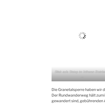
Blick aufs Biotop im früheren Steinb
…
Die Granetalsperre haben wir d
Der Rundwanderweg hält zumin
gewandert sind, gebührenden 