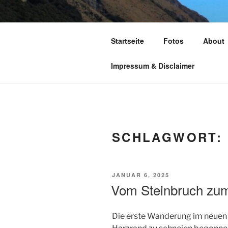
Zum
Inhalt
TIME TO FL
springen
Startseite
Fotos
About
leben – lesen – schreiben – wan
Impressum & Disclaimer
SCHLAGWORT:
VERÖFFENTLICHT
JANUAR 6, 2025
AM
Vom Steinbruch zum
Die erste Wanderung im neuen 