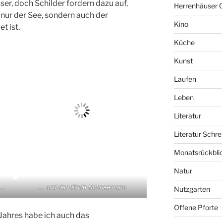
er, doch Schilder fordern dazu auf,
Herrenhäuser 
 nur der See, sondern auch der
Kino
t ist.
Küche
Kunst
Laufen
Leben
Literatur
Literatur Schre
Monatsrückbli
Natur
 …
… und der blinde Schneemann
Nutzgarten
Offene Pforte
Jahres habe ich auch das