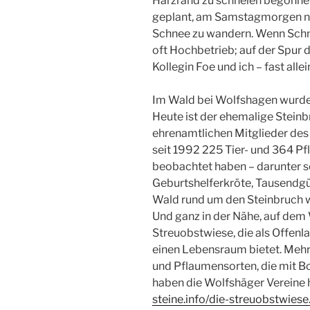
Harzrand zu schneien begonnen
geplant, am Samstagmorgen nic
Schnee zu wandern. Wenn Schn
oft Hochbetrieb; auf der Spur 
Kollegin Foe und ich – fast allei
Im Wald bei Wolfshagen wurde
Heute ist der ehemalige Steinb
ehrenamtlichen Mitglieder des
seit 1992 225 Tier- und 364 P
beobachtet haben – darunter s
Geburtshelferkröte, Tausendg
Wald rund um den Steinbruch w
Und ganz in der Nähe, auf dem 
Streuobstwiese, die als Offenl
einen Lebensraum bietet. Mehr a
und Pflaumensorten, die mit 
haben die Wolfshäger Vereine hi
steine.info/die-streuobstwiese