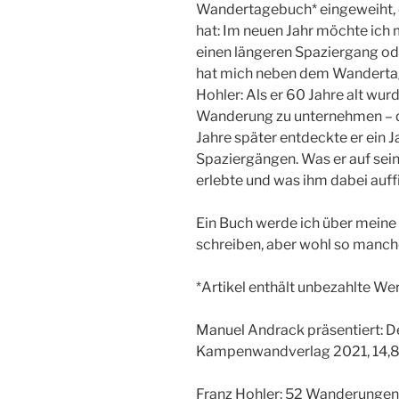
Wandertagebuch* eingeweiht, 
hat: Im neuen Jahr möchte ich 
einen längeren Spaziergang ode
hat mich neben dem Wanderta
Hohler: Als er 60 Jahre alt wur
Wanderung zu unternehmen – qu
Jahre später entdeckte er ein 
Spaziergängen. Was er auf se
erlebte und was ihm dabei auffi
Ein Buch werde ich über meine
schreiben, aber wohl so manch
*Artikel enthält unbezahlte W
Manuel Andrack präsentiert: 
Kampenwandverlag 2021, 14,8
Franz Hohler: 52 Wanderungen.