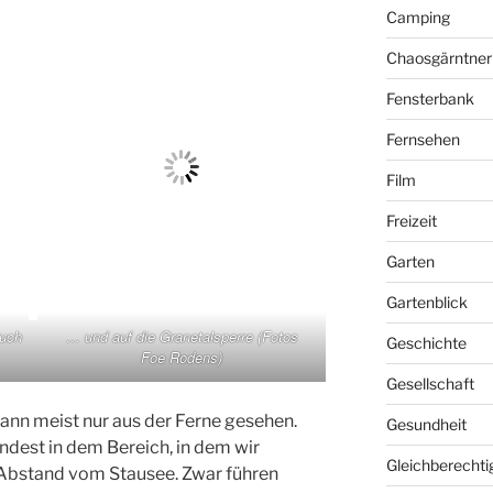
Camping
Chaosgärntner
Fensterbank
Fernsehen
Film
Freizeit
Garten
Gartenblick
ruch
… und auf die Granetalsperre (Fotos
Geschichte
Foe Rodens)
Gesellschaft
ann meist nur aus der Ferne gesehen.
Gesundheit
dest in dem Bereich, in dem wir
Gleichberechti
Abstand vom Stausee. Zwar führen