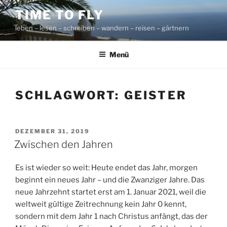
Zum
TIME TO FLY
Inhalt
leben – lesen – schreiben – wandern – reisen – gärtnern
springen
Menü
SCHLAGWORT:
GEISTER
VERÖFFENTLICHT
DEZEMBER 31, 2019
AM
Zwischen den Jahren
Es ist wieder so weit: Heute endet das Jahr, morgen
beginnt ein neues Jahr – und die Zwanziger Jahre. Das
neue Jahrzehnt startet erst am 1. Januar 2021, weil die
weltweit gültige Zeitrechnung kein Jahr 0 kennt,
sondern mit dem Jahr 1 nach Christus anfängt, das der