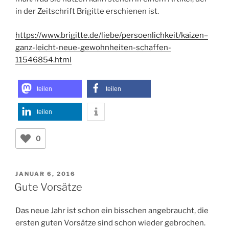
in der Zeitschrift Brigitte erschienen ist.
https://www.brigitte.de/liebe/persoenlichkeit/kaizen–
ganz-leicht-neue-gewohnheiten-schaffen-
11546854.html
teilen
teilen
teilen
0
VERÖFFENTLICHT
JANUAR 6, 2016
AM
Gute Vorsätze
Das neue Jahr ist schon ein bisschen angebraucht, die
ersten guten Vorsätze sind schon wieder gebrochen.