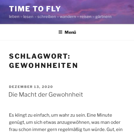
Zum
TIME TO FLY
Inhalt
leben – lesen – schreiben – wandern – reisen – gärtnern
springen
Menü
SCHLAGWORT:
GEWOHNHEITEN
VERÖFFENTLICHT
DEZEMBER 13, 2020
AM
Die Macht der Gewohnheit
Es klingt zu einfach, um wahr zu sein. Eine Minute
genügt, um sich etwas anzugewöhnen, was man oder
frau schon immer gern regelmäßig tun würde. Gut, ein