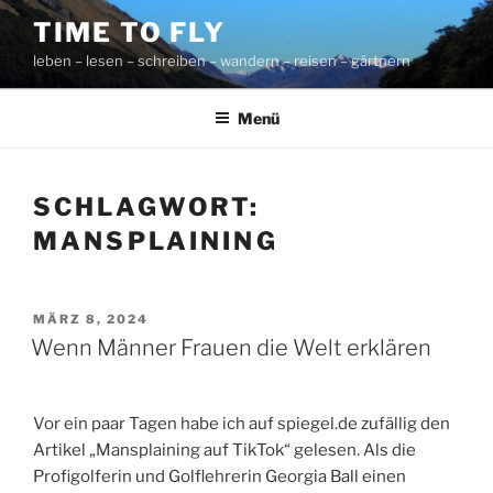
Zum
TIME TO FLY
Inhalt
leben – lesen – schreiben – wandern – reisen – gärtnern
springen
Menü
SCHLAGWORT:
MANSPLAINING
VERÖFFENTLICHT
MÄRZ 8, 2024
AM
Wenn Männer Frauen die Welt erklären
Vor ein paar Tagen habe ich auf spiegel.de zufällig den
Artikel „Mansplaining auf TikTok“ gelesen. Als die
Profigolferin und Golflehrerin Georgia Ball einen