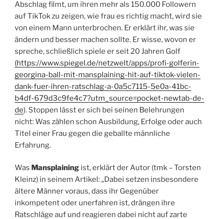
Abschlag filmt, um ihren mehr als 150.000 Followern
auf TikTok zu zeigen, wie frau es richtig macht, wird sie
von einem Mann unterbrochen. Er erklärt ihr, was sie
ändern und besser machen sollte. Er wisse, wovon er
spreche, schließlich spiele er seit 20 Jahren Golf
(https://www.spiegel.de/netzwelt/apps/profi-golferin-
georgina-ball-mit-mansplaining-hit-auf-tiktok-vielen-
dank-fuer-ihren-ratschlag-a-0a5c7115-5e0a-41bc-
b4df-679d3c9fe4c7?utm_source=pocket-newtab-de-
de
). Stoppen lässt er sich bei seinen Belehrungen
nicht: Was zählen schon Ausbildung, Erfolge oder auch
Titel einer Frau gegen die geballte männliche
Erfahrung.
Was
Mansplaining
ist, erklärt der Autor (tmk – Torsten
Kleinz) in seinem Artikel: „Dabei setzen insbesondere
ältere Männer voraus, dass ihr Gegenüber
inkompetent oder unerfahren ist, drängen ihre
Ratschläge auf und reagieren dabei nicht auf zarte