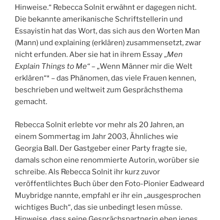
Hinweise.“ Rebecca Solnit erwähnt er dagegen nicht.
Die bekannte amerikanische Schriftstellerin und
Essayistin hat das Wort, das sich aus den Worten Man
(Mann) und explaining (erklären) zusammensetzt, zwar
nicht erfunden. Aber sie hat in ihrem Essay „
Men
Explain Things to Me“
– „Wenn Männer mir die Welt
erklären“* – das Phänomen, das viele Frauen kennen,
beschrieben und weltweit zum Gesprächsthema
gemacht.
Rebecca Solnit erlebte vor mehr als 20 Jahren, an
einem Sommertag im Jahr 2003, Ähnliches wie
Georgia Ball. Der Gastgeber einer Party fragte sie,
damals schon eine renommierte Autorin, worüber sie
schreibe. Als Rebecca Solnit ihr kurz zuvor
veröffentlichtes Buch über den Foto-Pionier Eadweard
Muybridge nannte, empfahl er ihr ein „ausgesprochen
wichtiges Buch“, das sie unbedingt lesen müsse.
Hinweise, dass seine Gesprächspartnerin eben jenes