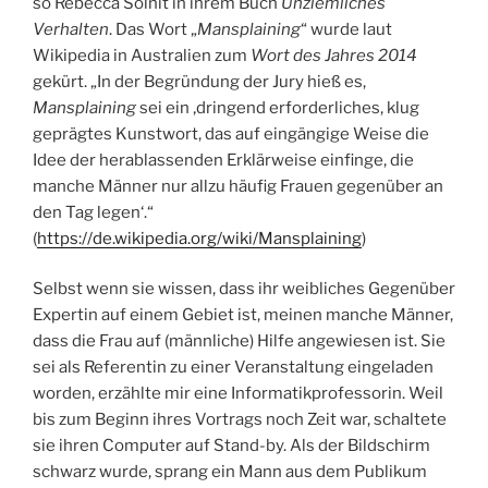
so Rebecca Solnit in ihrem Buch
Unziemliches
Verhalten
. Das Wort „
Mansplaining
“ wurde laut
Wikipedia in Australien zum
Wort des Jahres 2014
gekürt. „In der Begründung der Jury hieß es,
Mansplaining
sei ein ‚dringend erforderliches, klug
geprägtes Kunstwort, das auf eingängige Weise die
Idee der herablassenden Erklärweise einfinge, die
manche Männer nur allzu häufig Frauen gegenüber an
den Tag legen‘.“
(
https://de.wikipedia.org/wiki/Mansplaining
)
Selbst wenn sie wissen, dass ihr weibliches Gegenüber
Expertin auf einem Gebiet ist, meinen manche Männer,
dass die Frau auf (männliche) Hilfe angewiesen ist. Sie
sei als Referentin zu einer Veranstaltung eingeladen
worden, erzählte mir eine Informatikprofessorin. Weil
bis zum Beginn ihres Vortrags noch Zeit war, schaltete
sie ihren Computer auf Stand-by. Als der Bildschirm
schwarz wurde, sprang ein Mann aus dem Publikum