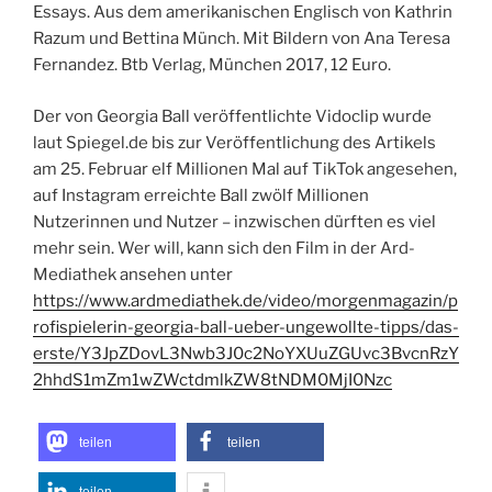
Essays. Aus dem amerikanischen Englisch von Kathrin
Razum und Bettina Münch. Mit Bildern von Ana Teresa
Fernandez. Btb Verlag, München 2017, 12 Euro.
Der von Georgia Ball veröffentlichte Vidoclip wurde
laut Spiegel.de bis zur Veröffentlichung des Artikels
am 25. Februar elf Millionen Mal auf TikTok angesehen,
auf Instagram erreichte Ball zwölf Millionen
Nutzerinnen und Nutzer – inzwischen dürften es viel
mehr sein. Wer will, kann sich den Film in der Ard-
Mediathek ansehen unter
https://www.ardmediathek.de/video/morgenmagazin/p
rofispielerin-georgia-ball-ueber-ungewollte-tipps/das-
erste/Y3JpZDovL3Nwb3J0c2NoYXUuZGUvc3BvcnRzY
2hhdS1mZm1wZWctdmlkZW8tNDM0MjI0Nzc
teilen
teilen