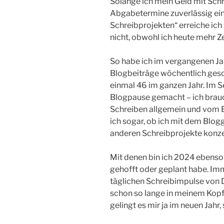
Solange ich mein Geld mit Schr
Abgabetermine zuverlässig ein
Schreibprojekten“ erreiche ich 
nicht, obwohl ich heute mehr Zei
So habe ich im vergangenen Jah
Blogbeiträge wöchentlich ges
einmal 46 im ganzen Jahr. Im 
Blogpause gemacht – ich brauc
Schreiben allgemein und vom 
ich sogar, ob ich mit dem Blo
anderen Schreibprojekte konzen
Mit denen bin ich 2024 ebenso
gehofft oder geplant habe. Im
täglichen Schreibimpulse von D
schon so lange in meinem Kopf 
gelingt es mir ja im neuen Jahr,