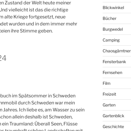
 den Zustand der Welt heute meiner
Blickwinkel
d vielleicht ist das die richtige
m alte Kriege fortgesetzt, neue
Bücher
ndet wurden und in dem immer mehr
Burgwedel
eien ihre Stimme geben.
Camping
Chaosgärntner
24
Fensterbank
Fernsehen
Film
Freizeit
gebuch im Spätsommer in Schweden
ohnmobil durch Schweden war mein
Garten
 Jahres. Ich liebe es, am Wasser zu sein
Gartenblick
chon allein deshalb ist Schweden,
ein Traumland: Überall Seen, Flüsse
Geschichte
es traumhaft schöne Landschaften mit