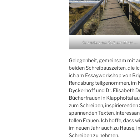
Schreiben auf Sylt am Meer …
Gelegenheit, gemeinsam mit an
beiden Schreibauszeiten, die i
ich am Essayworkshop von Brig
Rendsburg teilgenommen, im N
Dyckerhoff und Dr. Elisabeth 
Bücherfrauen in Klappholtal auf
zum Schreiben, inspirierenden
spannenden Texten, interessa
tollen Frauen. Ich hoffe, dass w
im neuen Jahr auch zu Hause, im
Schreiben zu nehmen.