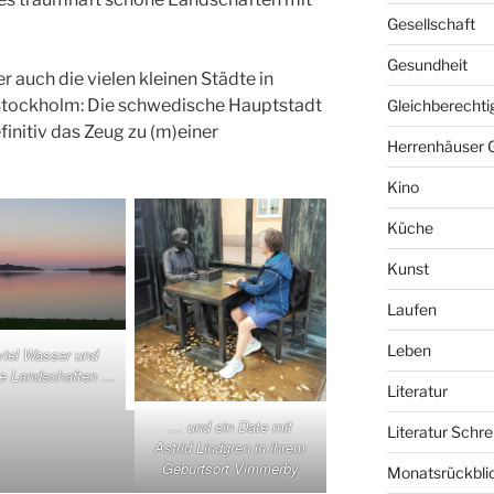
Gesellschaft
Gesundheit
r auch die vielen kleinen Städte in
Stockholm: Die schwedische Hauptstadt
Gleichberechti
finitiv das Zeug zu (m)einer
Herrenhäuser 
Kino
Küche
Kunst
Laufen
Leben
iel Wasser und
e Landschaften …
Literatur
… und ein Date mit
Literatur Schre
Astrid Lindgren in ihrem
Geburtsort Vimmerby
Monatsrückbli