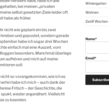
eiben verdient habe, habe ich alle
Wintergarten
gehalten, bei meinen „privaten
meine selbst gesetzten Ziele leider oft
Wohnen
t habe als früher.
Zwölf Wochen –
r nicht wie geplant ein bis zwei
chrieben und gepostet, sondern gerade
Name*
September habe ich sogar drei Wochen
hte einfach mal eine Auszeit, vom
Bloggen besonders. Manchmal überlege
Email*
ggen aufhören und mich auf meine
trieren soll.
 nicht so vorangekommen, wie ich es
merhin habe ich mich – auch dank der
enise Fritsch – der Geschichte, die
spukt, wieder angenähert. Vielleicht
 sie zu beenden.