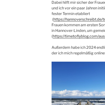
Dabei hilft mir sicher der Fra
und ich vor ein paar Jahren initi
fester Termin etabliert
(
https://hannoverschreibt.de/t
Frauen kommen am ersten Son
in Hannover-Linden, um gemei
(
https://timetoflyblog.com/au
Außerdem habe ich 2024 endlic
der ich mich regelmäßig online