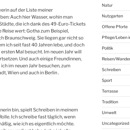
Natur
erin auf der Liste meiner
Nutzgarten
oben: Auch hier Wasser, wohin man
Städte, die ich dank des 49-Euro-Tickets
Offene Pforte
 Reise wert: Gotha zum Beispiel,
Pflege/Leben i
 Braunschweig. Sie liegen gar nicht so
em ich seit fast 40 Jahren lebe, und doch
Politik
 ersten Mal besucht. Im neuen Jahr will
tsetzen. Und auch einige Freundinnen,
Reisen/Wande
ll ich im neuen Jahr besuchen, zum
Schreiben
dt, Wien und auch in Berlin .
Sport
Terrasse
Tradition
erin bin, spielt Schreiben in meinem
Umwelt
olle. Ich schreibe fast täglich, wenn
Uncategorized
mäßig, wie ich es eigentlich möchte.