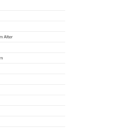
m Alter
rn