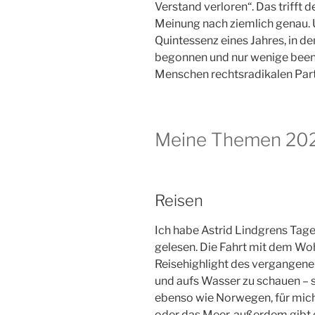
Verstand verloren“. Das trifft
Meinung nach ziemlich genau. Un
Quintessenz eines Jahres, in de
begonnen und nur wenige bee
Menschen rechtsradikalen Part
Meine Themen 20
Reisen
Ich habe Astrid Lindgrens Ta
gelesen. Die Fahrt mit dem W
Reisehighlight des vergangenen
und aufs Wasser zu schauen – s
ebenso wie Norwegen, für mich 
oder das Meer, außerdem gibt 