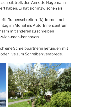
uenschreibtreff, den Annette Hagemann
iert haben. Er hat sich inzwischen als
reffs/frauenschreibtreff/
): Immer mehr
ntag im Monat ins AutorInnenzentrum
nsam mit anderen zu schreiben
s-wien-nach-hannover
).
h eine Schreibpartnerin gefunden, mit
 oder live zum Schreiben verabrede.