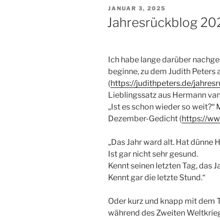
VERÖFFENTLICHT
JANUAR 3, 2025
AM
Jahresrückblog 20
Ich habe lange darüber nachge
beginne, zu dem Judith Peters 
(
https://judithpeters.de/jahres
Lieblingssatz aus Hermann van
„Ist es schon wieder so weit?“ 
Dezember-Gedicht (
https://ww
„Das Jahr ward alt. Hat dünne H
Ist gar nicht sehr gesund.
Kennt seinen letzten Tag, das Ja
Kennt gar die letzte Stund.“
Oder kurz und knapp mit dem T
während des Zweiten Weltkrieg