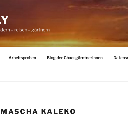
LY
dern – reisen – gärtnern
Arbeitsproben
Blog der Chaosgärntnerinnen
Datens
:
MASCHA KALEKO