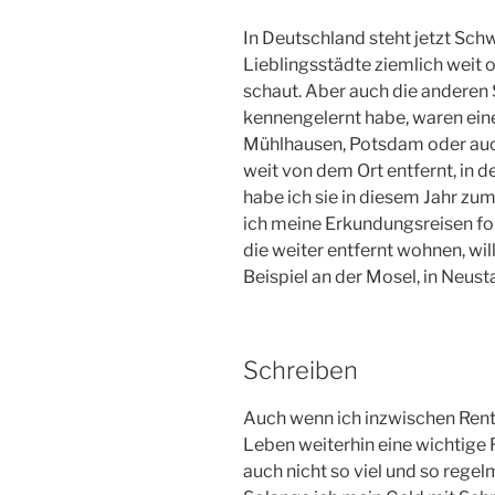
In Deutschland steht jetzt Schw
Lieblingsstädte ziemlich weit 
schaut. Aber auch die anderen 
kennengelernt habe, waren eine
Mühlhausen, Potsdam oder auch
weit von dem Ort entfernt, in d
habe ich sie in diesem Jahr zum
ich meine Erkundungsreisen for
die weiter entfernt wohnen, wi
Beispiel an der Mosel, in Neusta
Schreiben
Auch wenn ich inzwischen Rentn
Leben weiterhin eine wichtige R
auch nicht so viel und so regel