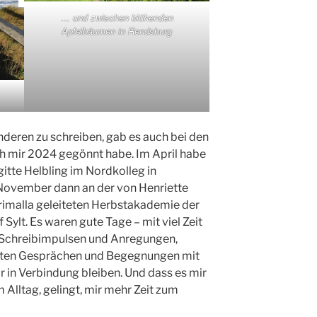
… und zwischen blühenden
Apfelbäumen in Rendsburg
deren zu schreiben, gab es auch bei den
ch mir 2024 gegönnt habe. Im April habe
itte Helbling im Nordkolleg in
ovember dann an der von Henriette
Drimalla geleiteten Herbstakademie der
 Sylt. Es waren gute Tage – mit viel Zeit
 Schreibimpulsen und Anregungen,
nten Gesprächen und Begegnungen mit
ir in Verbindung bleiben. Und dass es mir
 Alltag, gelingt, mir mehr Zeit zum