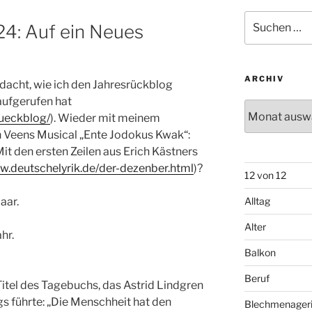
Suchen
24: Auf ein Neues
nach:
ARCHIV
dacht, wie ich den Jahresrückblog
aufgerufen hat
Archiv
rueckblog/
). Wieder mit meinem
 Veens Musical „Ente Jodokus Kwak“:
Mit den ersten Zeilen aus Erich Kästners
w.deutschelyrik.de/der-dezenber.html
)?
12 von 12
aar.
Alltag
Alter
hr.
Balkon
Beruf
itel des Tagebuchs, das Astrid Lindgren
s führte: „Die Menschheit hat den
Blechmenager