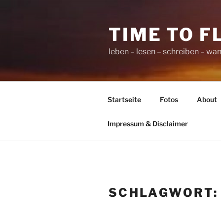
Zum
Inhalt
TIME TO F
springen
leben – lesen – schreiben – wan
Startseite
Fotos
About
Impressum & Disclaimer
SCHLAGWORT