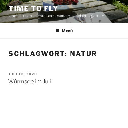
Zum
TIME TO FLY
Inhalt
leben – lesen – schreiben – wandern – reisen – gärtnern
springen
Menü
SCHLAGWORT:
NATUR
VERÖFFENTLICHT
JULI 12, 2020
AM
Würmsee im Juli