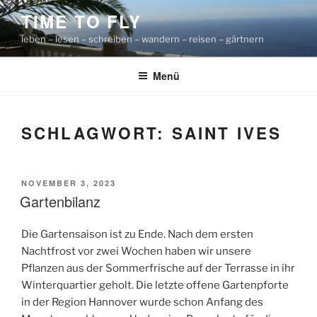
Zum
TIME TO FLY
Inhalt
leben – lesen – schreiben – wandern – reisen – gärtnern
springen
Menü
SCHLAGWORT:
SAINT IVES
VERÖFFENTLICHT
NOVEMBER 3, 2023
AM
Gartenbilanz
Die Gartensaison ist zu Ende. Nach dem ersten
Nachtfrost vor zwei Wochen haben wir unsere
Pflanzen aus der Sommerfrische auf der Terrasse in ihr
Winterquartier geholt. Die letzte offene Gartenpforte
in der Region Hannover wurde schon Anfang des