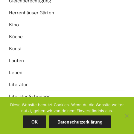
Gleichberechtigung
Herrenhäuser Gärten
Kino
Küche
Kunst
Laufen
Leben
Literatur
Literatur Schreiben
Diese Website benutzt Cookies. Wenn du die Website weiter
Monatsrückblick
nutzt, gehen wir von deinem Einverständnis aus.
Natur
OK
Datenschutzerklärung
Nutzgarten