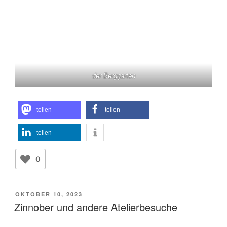
der Berggarten
teilen
teilen
teilen
0
VERÖFFENTLICHT
OKTOBER 10, 2023
AM
Zinnober und andere Atelierbesuche