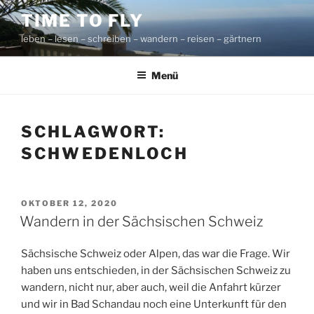
Zum
TIME TO FLY
Inhalt
leben – lesen – schreiben – wandern – reisen – gärtnern
springen
Menü
SCHLAGWORT:
SCHWEDENLOCH
VERÖFFENTLICHT
OKTOBER 12, 2020
AM
Wandern in der Sächsischen Schweiz
Sächsische Schweiz oder Alpen, das war die Frage. Wir
haben uns entschieden, in der Sächsischen Schweiz zu
wandern, nicht nur, aber auch, weil die Anfahrt kürzer
und wir in Bad Schandau noch eine Unterkunft für den