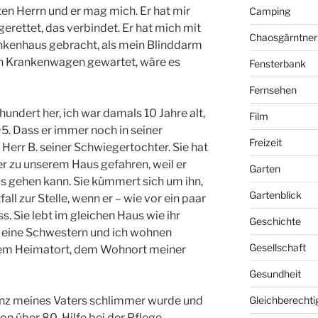
ten Herrn und er mag mich. Er hat mir
Camping
erettet, das verbindet. Er hat mich mit
Chaosgärntner
nkenhaus gebracht, als mein Blinddarm
den Krankenwagen gewartet, wäre es
Fensterbank
Fernsehen
hundert her, ich war damals 10 Jahre alt,
Film
 95. Dass er immer noch in seiner
Freizeit
err B. seiner Schwiegertochter. Sie hat
r zu unserem Haus gefahren, weil er
Garten
s gehen kann. Sie kümmert sich um ihn,
Gartenblick
all zur Stelle, wenn er – wie vor ein paar
 Sie lebt im gleichen Haus wie ihr
Geschichte
Meine Schwestern und ich wohnen
Gesellschaft
rem Heimatort, dem Wohnort meiner
Gesundheit
menz meines Vaters schlimmer wurde und
Gleichberechti
n über 80, Hilfe bei der Pflege