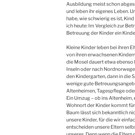
Ausbildung meist schon abgesc
und leben ihr eigenes Leben. U
habe, wie schwierig es ist, Kin
ich heute: Im Vergleich zur Bet
Betreuung der Kinder ein Kinde
Kleine Kinder leben bei ihren El
von ihren erwachsenen Kindern 
die Mosel dauert etwa ebenso l
Inseln oder nach Nordnorwege
den Kindergarten, dann in die S
wenige gute Betreuungsangebo
Altenheimen, Tagespflege oder
Ein Umzug – ob ins Altenheim, 
Wohnort der Kinder kommt für di
Baum lässt sich bekanntlich nic
unsere Kinder, für die wir ein
entscheiden unsere Eltern selb
unseres. Denn wenn die Eltern