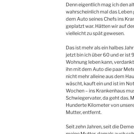
Denn eigentlich mag ich den al
wahrscheinlich mal das Leben g
dem Auto seines Chefs ins Kra
geplatzt war. Hätten wir auf 
vielleicht zu spät gewesen.
Das ist mehr als ein halbes Jahr
jetzt bin ich über 60 und er ist
Wohnung leben kann, verdankt H
ihn mit dem Auto die paar Mete
nicht mehr alleine aus dem Hau
wäscht, kauft ein und ist im Notf
Wochen – ins Krankenhaus muss.
Schwiegervater, da geht das. 
Hunderte Kilometer von unse
Mutter, entfernt.
Seit zehn Jahren, seit die De
meine Mutter, damals auch scho