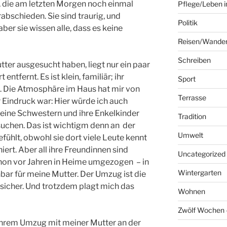
, die am letzten Morgen noch einmal
Pflege/Leben i
abschieden. Sie sind traurig, und
Politik
r sie wissen alle, dass es keine
Reisen/Wande
Schreiben
tter ausgesucht haben, liegt nur ein paar
tfernt. Es ist klein, familiär; ihr
Sport
h. Die Atmosphäre im Haus hat mir von
Terrasse
r Eindruck war: Hier würde ich auch
 meine Schwestern und ihre Enkelkinder
Tradition
suchen. Das ist wichtigm denn an der
Umwelt
efühlt, obwohl sie dort viele Leute kennt
ert. Aber all ihre Freundinnen sind
Uncategorized
hon vor Jahren in Heime umgezogen – in
Wintergarten
hbar für meine Mutter. Der Umzug ist die
h sicher. Und trotzdem plagt mich das
Wohnen
Zwölf Wochen –
 ihrem Umzug mit meiner Mutter an der