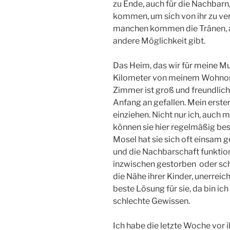
zu Ende, auch für die Nachbarn
kommen, um sich von ihr zu ver
manchen kommen die Tränen, abe
andere Möglichkeit gibt.
Das Heim, das wir für meine Mu
Kilometer von meinem Wohnort en
Zimmer ist groß und freundlic
Anfang an gefallen. Mein erste
einziehen. Nicht nur ich, auch
können sie hier regelmäßig be
Mosel hat sie sich oft einsam g
und die Nachbarschaft funktioni
inzwischen gestorben oder sc
die Nähe ihrer Kinder, unerreic
beste Lösung für sie, da bin ic
schlechte Gewissen.
Ich habe die letzte Woche vor