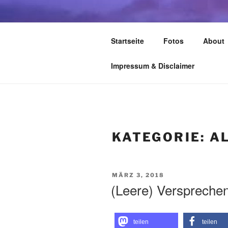
Zum
Inhalt
TIME TO F
springen
Startseite
Fotos
About
leben – lesen – schreiben – wan
Impressum & Disclaimer
KATEGORIE:
A
VERÖFFENTLICHT
MÄRZ 3, 2018
AM
(Leere) Verspreche
teilen
teilen