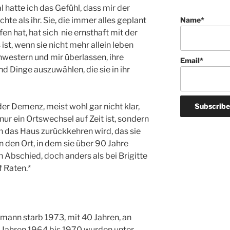
hatte ich das Gefühl, dass mir der
e als ihr. Sie, die immer alles geplant
Name*
n hat, hat sich nie ernsthaft mit der
st, wenn sie nicht mehr allein leben
hwestern und mir überlassen, ihre
Email*
d Dinge auszuwählen, die sie in ihr
 der Demenz, meist wohl gar nicht klar,
nur ein Ortswechsel auf Zeit ist, sondern
in das Haus zurückkehren wird, das sie
 den Ort, in dem sie über 90 Jahre
h Abschied, doch anders als bei Brigitte
f Raten.*
eimann starb 1973, mit 40 Jahren, an
 Jahren 1964 bis 1970 wurden unter