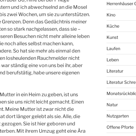
Herrenhäuser 
tern und ich abwechselnd an die Mosel
 bis zwei Wochen, um sie zu unterstützen.
Kino
re Grenzen. Denn das Gedächtnis meiner
Küche
ten so stark nachgelassen, dass sie –
nseren Besuchen nicht mehr alleine leben
Kunst
sie noch alles selbst machen kann,
Laufen
ndere. So hat sie mehr als einmal den
den losheulenden Rauchmelder nicht
Leben
 war ständig eine von uns bei ihr, aber
Literatur
ind berufstätig, habe unsere eigenen
Literatur Schre
Monatsrückbli
Mutter in ein Heim zu geben, ist uns
ben sie uns nicht leicht gemacht. Einen
Natur
t. Meine Mutter ist zwar nicht die
Nutzgarten
t dort länger gelebt als sie. Alle, die
rt gezogen. Sie ist hier geboren und
Offene Pforte
 sterben. Mit ihrem Umzug geht eine Ära