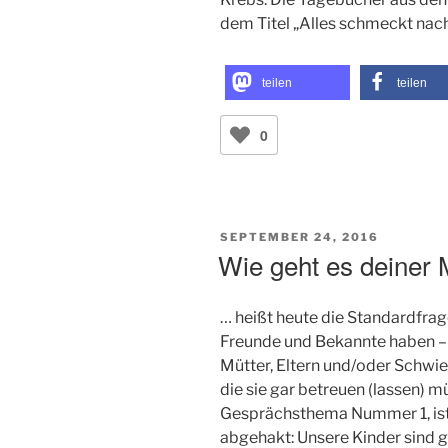
dem Titel „Alles schmeckt nach
teilen
teilen
0
VERÖFFENTLICHT
SEPTEMBER 24, 2016
AM
Wie geht es deiner 
… heißt heute die Standardfra
Freunde und Bekannte haben – o
Mütter, Eltern und/oder Schwie
die sie gar betreuen (lassen) m
Gesprächsthema Nummer 1, ist 
abgehakt: Unsere Kinder sind g