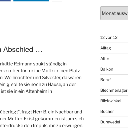
Archiv
12 von 12
h Abschied …
Alltag
Alter
rigitte Reimann spukt ständig in
Balkon
Dezember für meine Mutter einen Platz
 Weihnachten und Silvester, da waren
Beruf
nig, sollte sie noch zu Hause, an der
Blechmenager
st sie in ein Altenheim in
Blickwinkel
Bücher
 überlegt“, fragt Herr B. ein Nachbar und
er Mutter. Er ist gekommen ist, um sich
Burgwedel
unterdrücke den Impuls, ihn zu erwürgen.