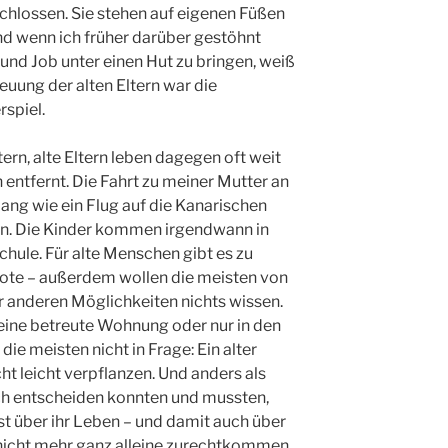
hlossen. Sie stehen auf eigenen Füßen
nd wenn ich früher darüber gestöhnt
d und Job unter einen Hut zu bringen, weiß
reuung der alten Eltern war die
rspiel.
tern, alte Eltern leben dagegen oft weit
entfernt. Die Fahrt zu meiner Mutter an
ang wie ein Flug auf die Kanarischen
n. Die Kinder kommen irgendwann in
chule. Für alte Menschen gibt es zu
te – außerdem wollen die meisten von
 anderen Möglichkeiten nichts wissen.
eine betreute Wohnung oder nur in den
e meisten nicht in Frage: Ein alter
ht leicht verpflanzen. Und anders als
fach entscheiden konnten und mussten,
st über ihr Leben – und damit auch über
 nicht mehr ganz alleine zurechtkommen