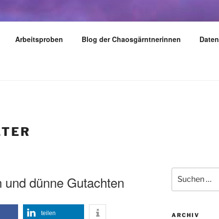
LY
Arbeitsproben
Blog der Chaosgärntnerinnen
Daten
dern – reisen – gärtnern
LTER
Suchen
n und dünne Gutachten
nach:
teilen
ARCHIV