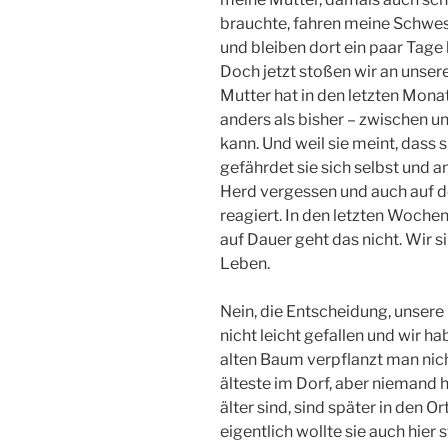
brauchte, fahren meine Schwes
und bleiben dort ein paar Tage
Doch jetzt stoßen wir an unse
Mutter hat in den letzten Mona
anders als bisher – zwischen u
kann. Und weil sie meint, dass 
gefährdet sie sich selbst und a
Herd vergessen und auch auf 
reagiert. In den letzten Wochen
auf Dauer geht das nicht. Wir s
Leben.
Nein, die Entscheidung, unsere 
nicht leicht gefallen und wir ha
alten Baum verpflanzt man nich
älteste im Dorf, aber niemand ha
älter sind, sind später in den O
eigentlich wollte sie auch hier