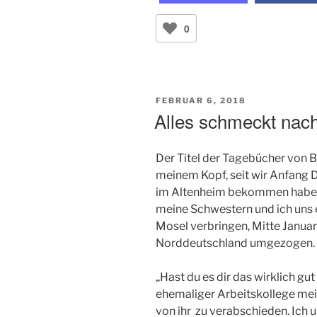
0
VERÖFFENTLICHT
FEBRUAR 6, 2018
AM
Alles schmeckt nac
Der Titel der Tagebücher von B
meinem Kopf, seit wir Anfang 
im Altenheim bekommen haben.
meine Schwestern und ich uns ei
Mosel verbringen, Mitte Januar i
Norddeutschland umgezogen.
„Hast du es dir das wirklich gut
ehemaliger Arbeitskollege mein
von ihr zu verabschieden. Ich 