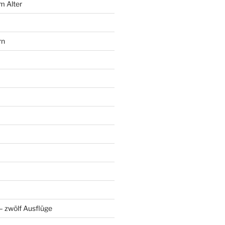
m Alter
rn
 zwölf Ausflüge