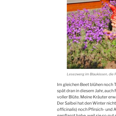
Lesezwerg im Blaukissen, die 
Im gleichen Beet blühen noch T
spät dran in diesem Jahr, auch
voller Blüte. Meine Kräuter e
Der Salbei hat den Winter nicht
officinalis
) noch Pfirsich- und 
gepflanzt habe, weil sie so gu