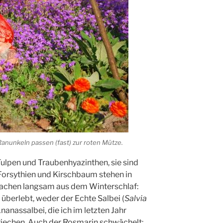
Ranunkeln passen (fast) zur roten Mütze.
ulpen und Traubenhyazinthen, sie sind
 Forsythien und Kirschbaum stehen in
rwachen langsam aus dem Winterschlaf:
 überlebt, weder der Echte Salbei (
Salvia
Ananassalbei, die ich im letzten Jahr
t riechen. Auch der Rosmarin schwächelt: