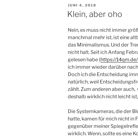
VERÖFFENTLICHT
JUNI 4, 2018
AM
Klein, aber oho
Nein, es muss nicht immer größ
manchmal mehr ist, ist eine al
das Minimalismus. Und der Tre
nicht halt. Seit ich Anfang Fe
gelesen habe (
https://14qm.de
ich immer wieder darüber nach
Doch ich die Entscheidung im
natürlich, weil Entscheidungs
zählt. Zum anderen aber auch, w
deshalb wirklich nicht leicht ist
Die Systemkameras, die der Bl
hatte, kamen für mich nicht in
gegenüber meiner Spiegelrefle
wirklich. Wenn, sollte es ein