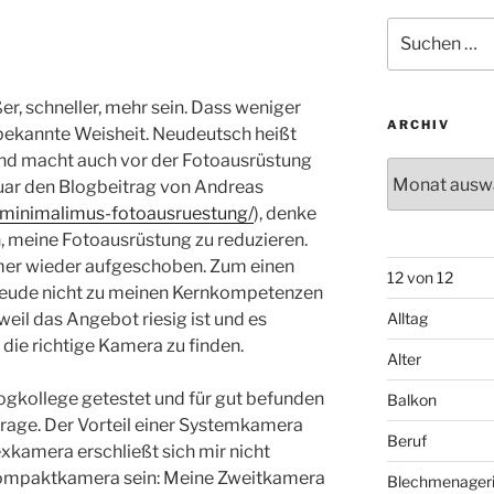
Suchen
nach:
er, schneller, mehr sein. Dass weniger
ARCHIV
tbekannte Weisheit. Neudeutsch heißt
nd macht auch vor der Fotoausrüstung
Archiv
bruar den Blogbeitrag von Andreas
/minimalimus-fotoausruestung/
), denke
, meine Fotoausrüstung zu reduzieren.
mer wieder aufgeschoben. Zum einen
12 von 12
freude nicht zu meinen Kernkompetenzen
eil das Angebot riesig ist und es
Alltag
, die richtige Kamera zu finden.
Alter
ogkollege getestet und für gut befunden
Balkon
 Frage. Der Vorteil einer Systemkamera
Beruf
xkamera erschließt sich mir nicht
e Kompaktkamera sein: Meine Zweitkamera
Blechmenager