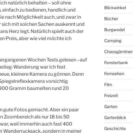
ch natürlich behalten – soll ohne
Blickwinkel
einfach zu bedienen, handlich und
 sie nach Möglichkeit auch, und zwar in
Bücher
r sich mit solchen Sachen auskennt und
Burgwedel
ans Herz legt. Natürlich spielt auch der
ren Preis, aber wie viel möchte ich
Camping
Chaosgärntner
 vergangenen Wochen Tests gelesen –auf
Fensterbank
stieg-Wanderung war ich fest
Fernsehen
 neue, kleinere Kamera zu gönnen. Denn
Spiegelreflexkamera vorsichtig
Film
t 900 Gramm baumelten rund 20
Freizeit
Garten
on gute Fotos gemacht. Aber ein paar
en Zoombereich als nur 18 bis 50
Gartenblick
ar, weil immerhin auch fast 400
Geschichte
m Wanderrucksack, sondern in meiner