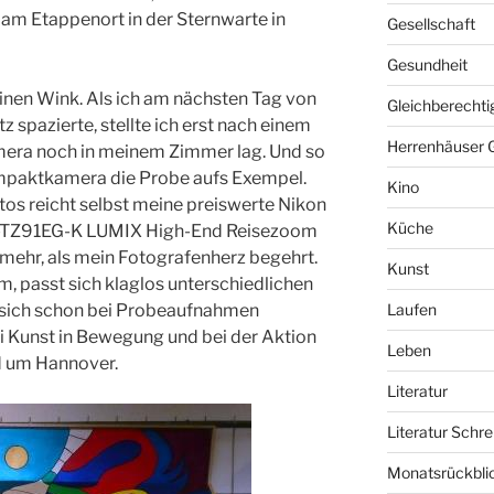
 am Etappenort in der Sternwarte in
Gesellschaft
Gesundheit
inen Wink. Als ich am nächsten Tag von
Gleichberechti
 spazierte, stellte ich erst nach einem
Herrenhäuser 
mera noch in meinem Zimmer lag. Und so
mpaktkamera die Probe aufs Exempel.
Kino
tos reicht selbst meine preiswerte Nikon
Küche
DC-TZ91EG-K LUMIX High-End Reisezoom
mehr, als mein Fotografenherz begehrt.
Kunst
, passt sich klaglos unterschiedlichen
 sich schon bei Probeaufnahmen
Laufen
i Kunst in Bewegung und bei der Aktion
Leben
nd um Hannover.
Literatur
Literatur Schre
Monatsrückbli