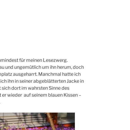
zumindest für meinen Lesezwerg.
au und ungemütlich um ihn herum, doch
mplatz ausgeharrt. Manchmal hatte ich
ch ihn in seiner abgeblätterten Jacke in
at sich dort im wahrsten Sinne des
zt er wieder auf seinem blauen Kissen –
.