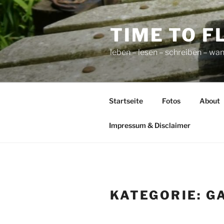
Zum
Inhalt
TIME TO F
springen
leben – lesen – schreiben – wan
Startseite
Fotos
About
Impressum & Disclaimer
KATEGORIE:
G