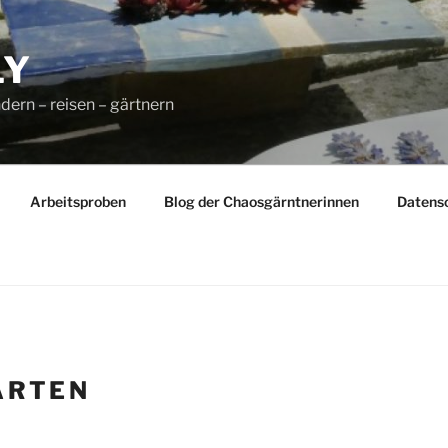
LY
dern – reisen – gärtnern
Arbeitsproben
Blog der Chaosgärntnerinnen
Datens
ARTEN