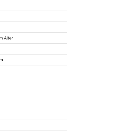
m Alter
rn