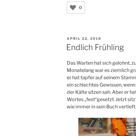
0
VERÖFFENTLICHT
APRIL 22, 2018
AM
Endlich Frühling
Das Warten hat sich gelohnt, 
Monatelang war es ziemlich gr
er hat tapfer auf seinem Stam
ein schlechtes Gewissen, wenn i
der Kälte sitzen sah. Aber er h
Wortes „fest“gesetzt. Jetzt sit
wie immer in sein Buch vertieft