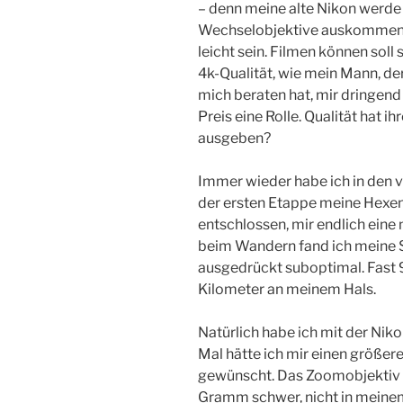
– denn meine alte Nikon werde i
Wechselobjektive auskommen, 
leicht sein. Filmen können soll
4k-Qualität, wie mein Mann, de
mich beraten hat, mir dringend 
Preis eine Rolle. Qualität hat ih
ausgeben?
Immer wieder habe ich in den
der ersten Etappe meine Hexen
entschlossen, mir endlich eine
beim Wandern fand ich meine 
ausgedrückt suboptimal. Fas
Kilometer an meinem Hals.
Natürlich habe ich mit der Nik
Mal hätte ich mir einen größer
gewünscht. Das Zoomobjektiv w
Gramm schwer, nicht in meine