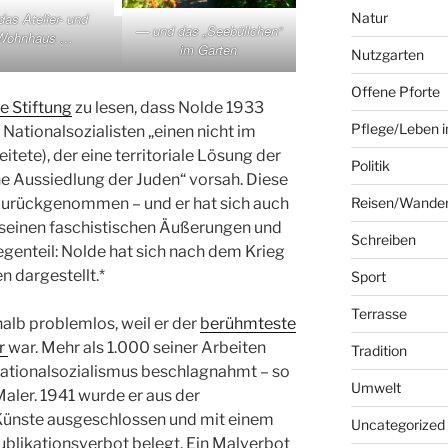
as Atelier- und
Natur
— und das „Seebüllchen“
Wohnhaus …
im Garten
Nutzgarten
Offene Pforte
e Stiftung
zu lesen, dass Nolde 1933
Pflege/Leben i
ationalsozialisten „einen nicht im
eitete), der eine territoriale Lösung der
Politik
e Aussiedlung der Juden“ vorsah. Diese
 zurückgenommen – und er hat sich auch
Reisen/Wande
 seinen faschistischen Äußerungen und
Schreiben
egenteil: Nolde hat sich nach dem Krieg
n dargestellt.*
Sport
Terrasse
alb problemlos, weil er der
berühmteste
er
war. Mehr als 1.000 seiner Arbeiten
Tradition
ationalsozialismus beschlagnahmt – so
Umwelt
aler. 1941 wurde er aus der
ünste ausgeschlossen und mit einem
Uncategorized
ublikationsverbot belegt. Ein Malverbot