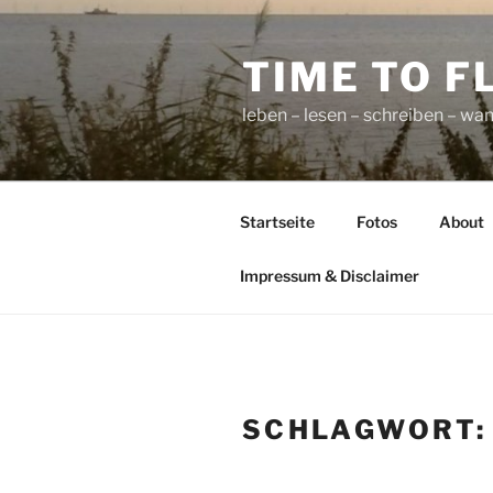
Zum
Inhalt
TIME TO F
springen
leben – lesen – schreiben – wan
Startseite
Fotos
About
Impressum & Disclaimer
SCHLAGWORT