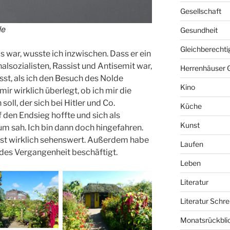
Gesellschaft
de
Gesundheit
Gleichberechti
 war, wusste ich inzwischen. Dass er ein
lsozialisten, Rassist und Antisemit war,
Herrenhäuser 
sst, als ich den Besuch des Nolde
Kino
r wirklich überlegt, ob ich mir die
oll, der sich bei Hitler und Co.
Küche
 den Endsieg hoffte und sich als
Kunst
 sah. Ich bin dann doch hingefahren.
st wirklich sehenswert. Außerdem habe
Laufen
des Vergangenheit beschäftigt.
Leben
Literatur
Literatur Schre
Monatsrückbli