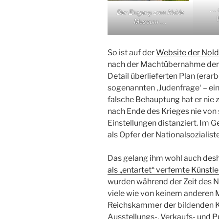
… d
Der Eingang zum Nolde
Museum …
So ist auf der
Website der Nold
nach der Machtübernahme der N
Detail überlieferten Plan (erarb
sogenannten ‚Judenfrage‘ – ein
falsche Behauptung hat er nie
nach Ende des Krieges nie von
Einstellungen distanziert. Im G
als Opfer der Nationalsozialiste
Das gelang ihm wohl auch desh
als „entartet“ verfemte Künstl
wurden während der Zeit des N
viele wie von keinem anderen M
Reichskammer der bildenden K
Ausstellungs-, Verkaufs- und P