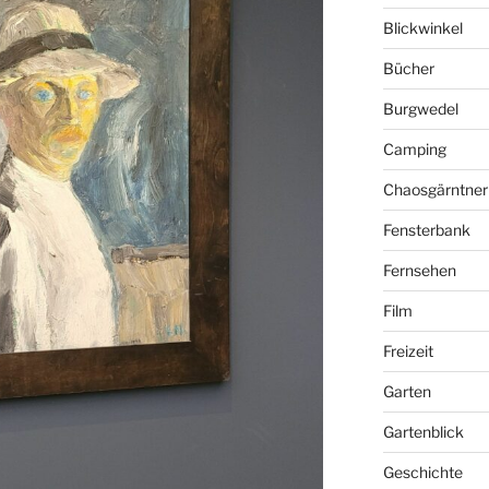
Blickwinkel
Bücher
Burgwedel
Camping
Chaosgärntner
Fensterbank
Fernsehen
Film
Freizeit
Garten
Gartenblick
Geschichte