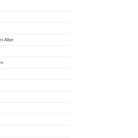
m Alter
rn