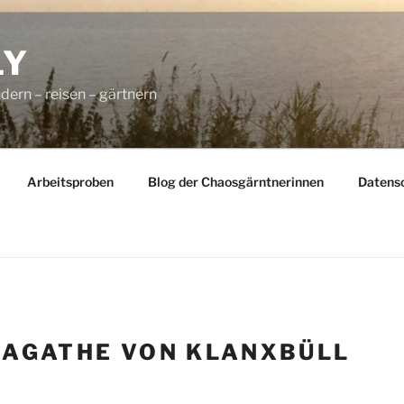
LY
dern – reisen – gärtnern
Arbeitsproben
Blog der Chaosgärntnerinnen
Datens
:
AGATHE VON KLANXBÜLL