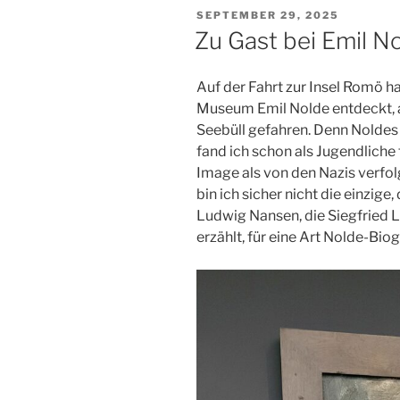
VERÖFFENTLICHT
SEPTEMBER 29, 2025
AM
Zu Gast bei Emil N
Auf der Fahrt zur Insel Romö ha
Museum Emil Nolde entdeckt, a
Seebüll gefahren. Denn Noldes
fand ich schon als Jugendliche t
Image als von den Nazis verfolg
bin ich sicher nicht die einzige
Ludwig Nansen, die Siegfried
erzählt, für eine Art Nolde-Biog