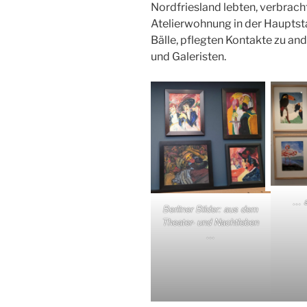
Nordfriesland lebten, verbracht
Atelierwohnung in der Hauptst
Bälle, pflegten Kontakte zu an
und Galeristen.
… 
Berliner Bilder: aus dem
Theater- und Nachtleben
…