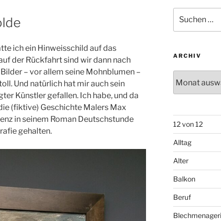
Suchen
olde
nach:
tte ich ein Hinweisschild auf das
ARCHIV
uf der Rückfahrt sind wir dann nach
 Bilder – vor allem seine Mohnblumen –
Archiv
oll. Und natürlich hat mir auch sein
ter Künstler gefallen. Ich habe, und da
, die (fiktive) Geschichte Malers Max
 Lenz in seinem Roman Deutschstunde
12 von 12
rafie gehalten.
Alltag
Alter
Balkon
Beruf
Blechmenager