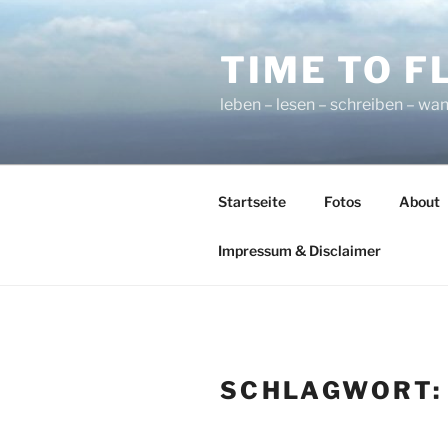
Zum
Inhalt
TIME TO F
springen
leben – lesen – schreiben – wan
Startseite
Fotos
About
Impressum & Disclaimer
SCHLAGWORT