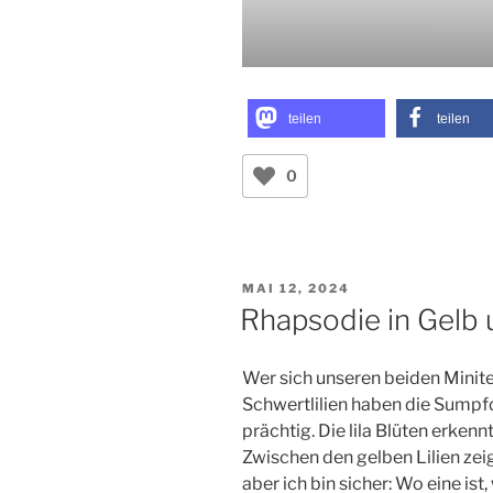
teilen
teilen
0
VERÖFFENTLICHT
MAI 12, 2024
AM
Rhapsodie in Gelb 
Wer sich unseren beiden Minitei
Schwertlilien haben die Sump
prächtig. Die lila Blüten erkenn
Zwischen den gelben Lilien zei
aber ich bin sicher: Wo eine is