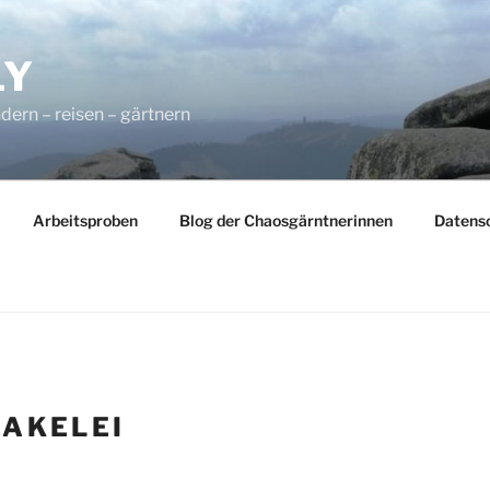
LY
dern – reisen – gärtnern
Arbeitsproben
Blog der Chaosgärntnerinnen
Datens
:
AKELEI