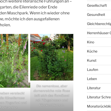
noch weitere literarische Führungen an –
Gesellschaft
arten, die Eilenriede oder Ende
den Maschpark. Wenn ich wieder ohne
Gesundheit
he, möchte ich den ausgefallenen
Gleichberechti
holen.
Herrenhäuser 
Kino
Küche
Kunst
Laufen
Leben
Die namenlose, aber
Literatur
dornenreiche rote Rose
neben versteckt
teilt sich das Rundbeet
Literatur Schre
die Künstlerrose
mit Pfingstrosen und
hen Fingerhut und
Glockenblumen.
Monatsrückbli
Topinambur.