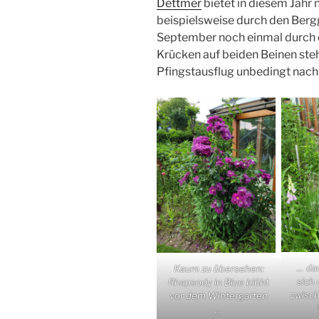
Dettmer
bietet in diesem Jahr 
beispielsweise durch den Bergg
September noch einmal durch 
Krücken auf beiden Beinen ste
Pfingstausflug unbedingt nach
… da
Kaum zu übersehen:
sich 
Rhapsody in Blue blüht
zwisc
vor dem Wintergarten
…