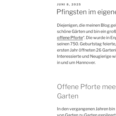
VERÖFFENTLICHT
JUNI 8, 2025
AM
Pfingsten im eigen
Diejenigen, die meinen Blog gel
schöne Gärten und bin ein groß
offene Pforte
“. Die wurde in E
seinen 750. Geburtstag feierte
ersten Jahr öffneten 26 Garten
Interessierte und Neugierige wi
in und um Hannover.
Offene Pforte mee
Garten
In den vergangenen Jahren bi
von Garten zu Garten gepilgert