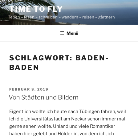
Zum
TIME TO FLY
Inhalt
leben – lesen – schreiben – wandern – reisen – gärtnern
springen
Menü
SCHLAGWORT:
BADEN-
BADEN
VERÖFFENTLICHT
FEBRUAR 8, 2019
AM
Von Städten und Bildern
Eigentlich wollte ich heute nach Tübingen fahren, weil
ich die Universitätsstadt am Neckar schon immer mal
gerne sehen wollte. Uhland und viele Romantiker
haben hier gelebt und Hölderlin, von dem ich, ich