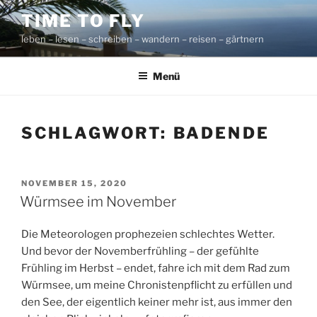
Zum
TIME TO FLY
Inhalt
leben – lesen – schreiben – wandern – reisen – gärtnern
springen
Menü
SCHLAGWORT:
BADENDE
VERÖFFENTLICHT
NOVEMBER 15, 2020
AM
Würmsee im November
Die Meteorologen prophezeien schlechtes Wetter.
Und bevor der Novemberfrühling – der gefühlte
Frühling im Herbst – endet, fahre ich mit dem Rad zum
Würmsee, um meine Chronistenpflicht zu erfüllen und
den See, der eigentlich keiner mehr ist, aus immer den