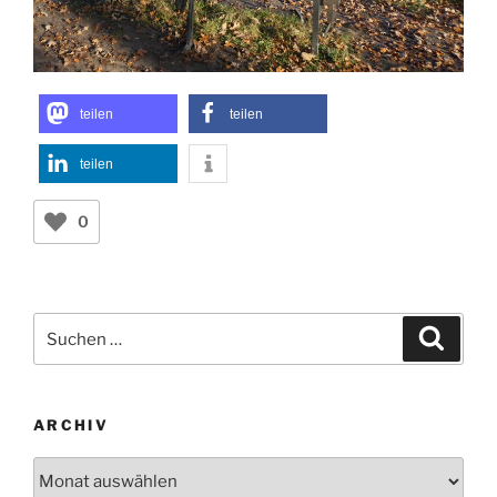
teilen
teilen
teilen
0
Suchen
Suche
nach:
ARCHIV
Archiv