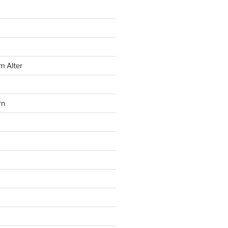
m Alter
rn