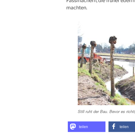
Fassmachern, die früher eben 
machten.
Still ruht der Bau. Bevor es ric
teilen
teilen