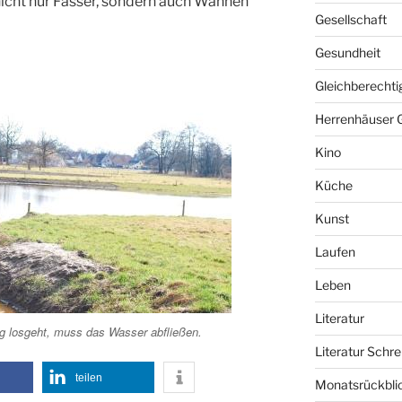
nicht nur Fässer, sondern auch Wannen
Gesellschaft
Gesundheit
Gleichberechti
Herrenhäuser 
Kino
Küche
Kunst
Laufen
Leben
Literatur
htig losgeht, muss das Wasser abfließen.
Literatur Schre
teilen
Monatsrückbli