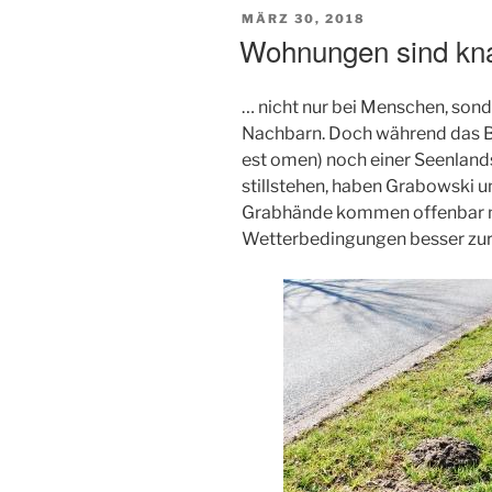
VERÖFFENTLICHT
MÄRZ 30, 2018
AM
Wohnungen sind k
… nicht nur bei Menschen, sond
Nachbarn. Doch während das 
est omen) noch einer Seenland
stillstehen, haben Grabowski un
Grabhände kommen offenbar m
Wetterbedingungen besser zur