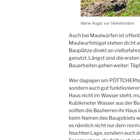
Keine Angst vor Verkehrslärm
Auch bei Maulwürfen ist offen
Maulwurfshügel stehen dicht an
Bauplätze direkt an vielbefa
genutzt. Längst sind die ersten
Bauarbeiten gehen weiter: Täg
Wer dagegen am PÖTTCHERteich
sondern auch gut funktioniere
Haus nicht im Wasser steht, m
Kubikmeter Wasser aus der Ba
sollten die Bauherren ihr Haus 
beim Namen des Baugebiets w
es nämlich nicht nur dem norma
feuchten Lage, sondern auch d