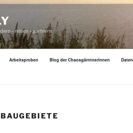
LY
dern – reisen – gärtnern
Arbeitsproben
Blog der Chaosgärntnerinnen
Daten
:
BAUGEBIETE