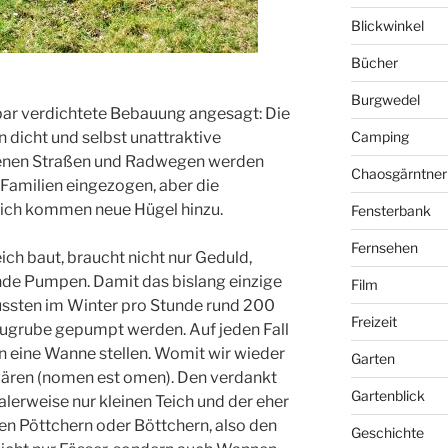
Blickwinkel
Bücher
Burgwedel
bar verdichtete Bebauung angesagt: Die
 dicht und selbst unattraktive
Camping
hrenen Straßen und Radwegen werden
Chaosgärntner
 Familien eingezogen, aber die
lich kommen neue Hügel hinzu.
Fensterbank
Fernsehen
 baut, braucht nicht nur Geduld,
nde Pumpen. Damit das bislang einzige
Film
ussten im Winter pro Stunde rund 200
Freizeit
ugrube gepumpt werden. Auf jeden Fall
in eine Wanne stellen. Womit wir wieder
Garten
ären (nomen est omen). Den verdankt
Gartenblick
lerweise nur kleinen Teich und der eher
en Pöttchern oder Böttchern, also den
Geschichte