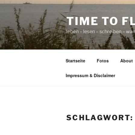
Zum
Inhalt
TIME TO F
springen
leben – lesen – schreiben – wan
Startseite
Fotos
About
Impressum & Disclaimer
SCHLAGWORT