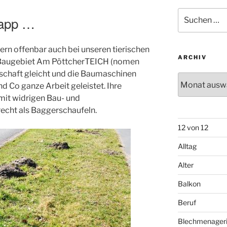
Suchen
napp …
nach:
ern offenbar auch bei unseren tierischen
ARCHIV
Baugebiet Am PöttcherTEICH (nomen
schaft gleicht und die Baumaschinen
Archiv
d Co ganze Arbeit geleistet. Ihre
it widrigen Bau- und
echt als Baggerschaufeln.
12 von 12
Alltag
Alter
Balkon
Beruf
Blechmenager