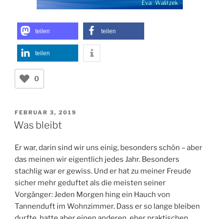
teilen
teilen
teilen
0
VERÖFFENTLICHT
FEBRUAR 3, 2019
AM
Was bleibt
Er war, darin sind wir uns einig, besonders schön – aber
das meinen wir eigentlich jedes Jahr. Besonders
stachlig war er gewiss. Und er hat zu meiner Freude
sicher mehr geduftet als die meisten seiner
Vorgänger: Jeden Morgen hing ein Hauch von
Tannenduft im Wohnzimmer. Dass er so lange bleiben
durfte, hatte aber einen anderen, eher praktischen