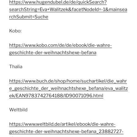
https://www.hugendubel.de/de/quickSearch?
searchString=Eva+Walitzek&facetNodeId=-1&mainsea
rchSubmit=Suche
Kobo:
https://www.kobo.com/de/de/ebook/die-wahre-
geschichte-der-weihnachtshexe-befana
Thalia
https://www.buch.de/shop/home/suchartikel/die_wahr
e_geschichte_der_weihnachtshexe_befana/eva_walitz
ek/EAN9783742764188/ID90071096.html
Weltbild
https://www.weltbild.de/artikel/ebook/die-wahre-
geschichte-der-weihnachtshexe-befana_23882727-