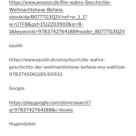
https://www.amazon.de/Die-wahre-Geschichte-
Weihnachtshexe-Befana-
ebook/dp/B077TG3Q2V/ref=sr_1_1?
ie=UTF8&qid=1512203902&sr=8-
1&keywords=9783742764188#reader_B077TG3Q2V
epubli
https://www.epubli.de/shop/buch/die-wahre-
geschichte-der-weihnachtshexe-befana-eva-walitzek-
9783745061185/69932
Google
https://play.google.com/store/search?
q=9783742764188&c=books
Hugendubel