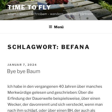
Zum
TIME TO FLY
Inhalt
leben – lesen – schreiben – wandern – reisen – gärtnern
springen
Menü
SCHLAGWORT:
BEFANA
VERÖFFENTLICHT
JANUAR 7, 2024
AM
Bye bye Baum
Ich habe in den vergangenen 40 Jahren über manches
Merkwürdige gelesen und geschrieben: Über die
Erfindung der Dauerwelle beispielsweise, über einen
Wecker, der davonrennt und sich versteckt, wenn man
nach ihm schlägt, oder über einen BH, der auch als