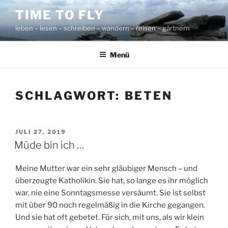
Zum
TIME TO FLY
Inhalt
leben – lesen – schreiben – wandern – reisen – gärtnern
springen
Menü
SCHLAGWORT:
BETEN
VERÖFFENTLICHT
JULI 27, 2019
AM
Müde bin ich …
Meine Mutter war ein sehr gläubiger Mensch – und
überzeugte Katholikin. Sie hat, so lange es ihr möglich
war, nie eine Sonntagsmesse versäumt. Sie ist selbst
mit über 90 noch regelmäßig in die Kirche gegangen.
Und sie hat oft gebetet. Für sich, mit uns, als wir klein