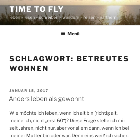
Zum
TIME TO FLY
Inhalt
leben – lesen – schreiben – wandern – reisen – gärtnern
springen
Menü
SCHLAGWORT:
BETREUTES
WOHNEN
VERÖFFENTLICHT
JANUAR 15, 2017
AM
Anders leben als gewohnt
Wie möchte ich leben, wenn ich alt bin (richtig alt,
meine ich, nicht „erst 60“)? Diese Frage stelle ich mir
seit Jahren, nicht nur, aber vor allem dann, wenn ich bei
meiner Mutter bin oder war. Denn eins weiß ich sicher: