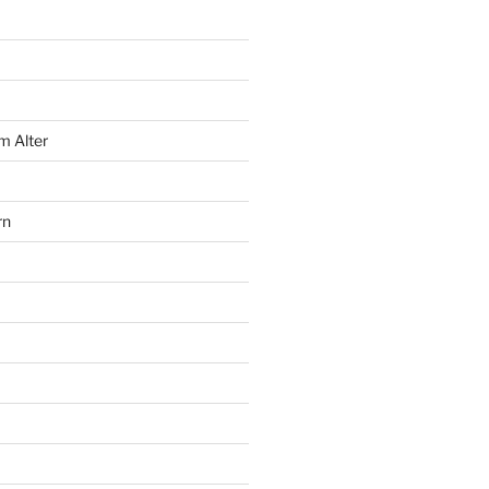
m Alter
rn