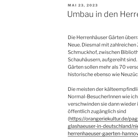
VERÖFFENTLICHT
MAI 23, 2023
AM
Umbau in den Herr
Die Herrenhäuser Gärten über
Neue. Diesmal mit zahlreichen 
Schmuckhof, zwischen Biblioth
Schauhäusern, aufgereiht sind
Gärten sollen mehr als 70 ver
historische ebenso wie Neuzü
Die meisten der kälteempfindl
Normal-BesucherInnen wie ich
verschwinden sie dann wieder 
öffentlich zugänglich sind
(
https://orangeriekultur.de/pa
glashaeuser-in-deutschland/n
herrenhaeuser-gaerten-hanno