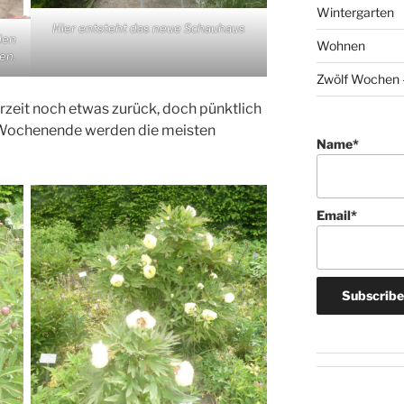
Wintergarten
Hier entsteht das neue Schauhaus
den
Wohnen
en.
Zwölf Wochen –
erzeit noch etwas zurück, doch pünktlich
Wochenende werden die meisten
Name*
Email*