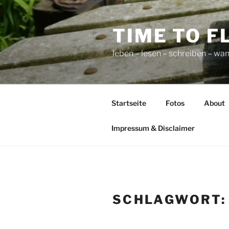
Zum
Inhalt
TIME TO F
springen
leben – lesen – schreiben – wan
Startseite
Fotos
About
Impressum & Disclaimer
SCHLAGWORT