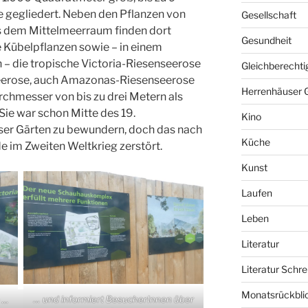
e gegliedert. Neben den Pflanzen von
Gesellschaft
s dem Mittelmeerraum finden dort
Gesundheit
e Kübelpflanzen sowie – in einem
– die tropische Victoria-Riesenseerose
Gleichberechti
seerose, auch Amazonas-Riesenseerose
Herrenhäuser 
urchmesser von bis zu drei Metern als
Sie war schon Mitte des 19.
Kino
ser Gärten zu bewundern, doch das nach
Küche
e im Zweiten Weltkrieg zerstört.
Kunst
Laufen
Leben
Literatur
Literatur Schre
Monatsrückbli
… und informiert BesucherInnen über
e …