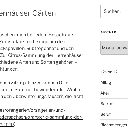
Suchen
enhäuser Gärten
nach:
ARCHIV
raschen mich bei jedem Besuch aufs
Zitruspflanzen, die rund um den
Archiv
ekspavillon, Subtropenhof und den
. Zur Citrus-Sammlung der Herrenhäuser
schiedene Arten und Sorten gehören –
chtungen.
12 von 12
ichen Zitruspflanzen können Otto-
Alltag
 nur im Sommer bewundern. Im Winter
Alter
in den Überwinterungshäusern, die nicht
Balkon
ges/orangerien/orangerien-und-
Beruf
iedersachsen/orangerie-sammlung-der-
ver.php
).
Blechmenager