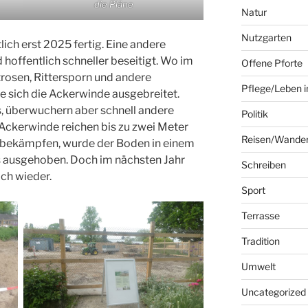
die Pläne
Natur
Nutzgarten
ich erst 2025 fertig. Eine andere
 hoffentlich schneller beseitigt. Wo im
Offene Pforte
rosen, Rittersporn und andere
Pflege/Leben i
 sich die Ackerwinde ausgebreitet.
, überwuchern aber schnell andere
Politik
 Ackerwinde reichen bis zu zwei Meter
Reisen/Wande
zu bekämpfen, wurde der Boden in einem
 ausgehoben. Doch im nächsten Jahr
Schreiben
ich wieder.
Sport
Terrasse
Tradition
Umwelt
Uncategorized