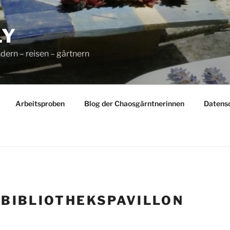
LY
dern – reisen – gärtnern
Arbeitsproben
Blog der Chaosgärntnerinnen
Datens
:
BIBLIOTHEKSPAVILLON