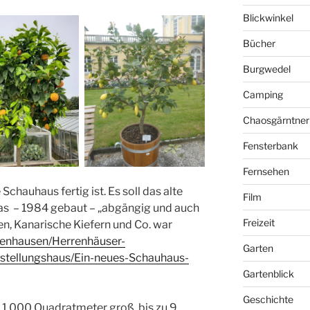
Blickwinkel
Bücher
Burgwedel
Camping
Chaosgärntner
Fensterbank
Fernsehen
Schauhaus fertig ist. Es soll das alte
Film
as – 1984 gebaut – „abgängig und auch
Freizeit
en, Kanarische Kiefern und Co. war
renhausen/Herrenhäuser-
Garten
stellungshaus/Ein-neues-Schauhaus-
Gartenblick
Geschichte
1.000 Quadratmeter groß, bis zu 9