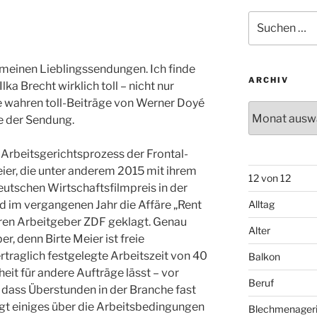
Suchen
nach:
u meinen Lieblingssendungen. Ich finde
ARCHIV
ka Brecht wirklich toll – nicht nur
 wahren toll-Beiträge von Werner Doyé
Archiv
 der Sendung.
im Arbeitsgerichtsprozess der Frontal-
eier, die unter anderem 2015 mit ihrem
12 von 12
eutschen Wirtschaftsfilmpreis in der
 im vergangenen Jahr die Affäre „Rent
Alltag
hren Arbeitgeber ZDF geklagt. Genau
Alter
, denn Birte Meier ist freie
rtraglich festgelegte Arbeitszeit von 40
Balkon
it für andere Aufträge lässt – vor
Beruf
 dass Überstunden in der Branche fast
agt einiges über die Arbeitsbedingungen
Blechmenager