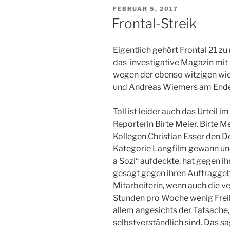
VERÖFFENTLICHT
FEBRUAR 5, 2017
AM
Frontal-Streik
Eigentlich gehört Frontal 21 z
das investigative Magazin mit Il
wegen der ebenso witzigen wie
und Andreas Wiemers am Ende
Toll ist leider auch das Urteil 
Reporterin Birte Meier. Birte M
Kollegen Christian Esser den D
Kategorie Langfilm gewann und
a Sozi“ aufdeckte, hat gegen i
gesagt gegen ihren Auftraggeber
Mitarbeiterin, wenn auch die ve
Stunden pro Woche wenig Freihe
allem angesichts der Tatsache,
selbstverständlich sind. Das s