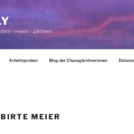
LY
dern – reisen – gärtnern
Arbeitsproben
Blog der Chaosgärntnerinnen
Datens
:
BIRTE MEIER