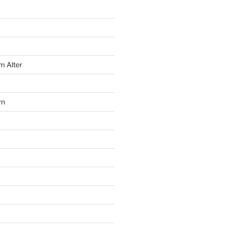
m Alter
rn