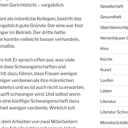
en Gerichtshofs – vergeblich.
Gesellschaft
Gesundheit
nt als männliche Kollegen, bestritt das
angeblich gute Gründe: Der eine war fest
Gleichberechti
nger im Betrieb. Der dritte hatte
Herrenhäuser 
er konnte vielleicht besser verhandeln,
tmaßte.
Kino
Küche
 toll: Er sprach offen aus, was viele
iel dass Schwangerschaften und
Kunst
ht) dazu führen, dass Frauen weniger
iger verdienen als ihre männlichen
Laufen
nderlos und es ist auch nicht zu erwarten,
Leben
lzuoft schwanger wird. Und selbst wenn
um eine künftige Schwangerschaft dazu
Literatur
heit weniger verdiente. Wirklich toll.
Literatur Schre
i dem Arbeiten von zwei Mitarbeitern
Monatsrückbli