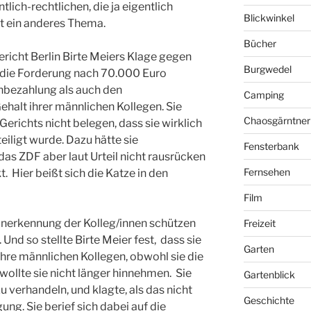
tlich-rechtlichen, die ja eigentlich
Blickwinkel
ist ein anderes Thema.
Bücher
ericht Berlin Birte Meiers Klage gegen
Burgwedel
die Forderung nach 70.000 Euro
bezahlung als auch den
Camping
halt ihrer männlichen Kollegen. Sie
Chaosgärntner
erichts nicht belegen, dass sie wirklich
iligt wurde. Dazu hätte sie
Fensterbank
das ZDF aber laut Urteil nicht rausrücken
Fernsehen
. Hier beißt sich die Katze in den
Film
 Anerkennung der Kolleg/innen schützen
Freizeit
Und so stellte Birte Meier fest, dass sie
Garten
ihre männlichen Kollegen, obwohl sie die
wollte sie nicht länger hinnehmen. Sie
Gartenblick
u verhandeln, und klagte, als das nicht
Geschichte
ung. Sie berief sich dabei auf die