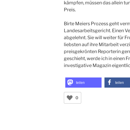
kämpfen, müssen das allein tu
Preis.
Birte Meiers Prozess geht verm
Landesarbeitsgericht. Einen Ve
abgelehnt. Sie will weiter für 
liebsten auf ihre Mitarbeit ver
preisgekrönten Reporterin ger
geschieht, werde ich in einen F
investigative Magazin eigentlich
teilen
teilen
0