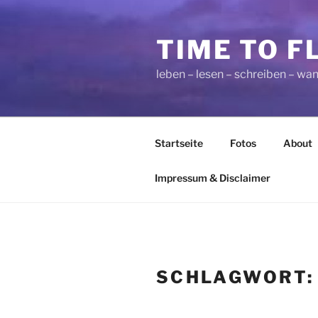
Zum
Inhalt
TIME TO F
springen
leben – lesen – schreiben – wan
Startseite
Fotos
About
Impressum & Disclaimer
SCHLAGWORT