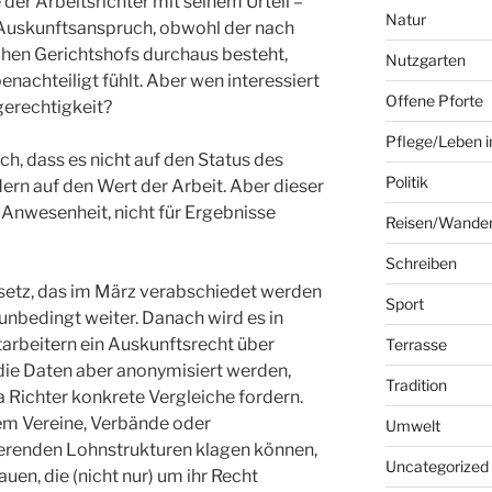
der Arbeitsrichter mit seinem Urteil –
Natur
 Auskunftsanspruch, obwohl der nach
hen Gerichtshofs durchaus besteht,
Nutzgarten
enachteiligt fühlt. Aber wen interessiert
Offene Pforte
erechtigkeit?
Pflege/Leben i
ch, dass es nicht auf den Status des
Politik
n auf den Wert der Arbeit. Aber dieser
 Anwesenheit, nicht für Ergebnisse
Reisen/Wande
Schreiben
setz, das im März verabschiedet werden
Sport
t unbedingt weiter. Danach wird es in
arbeitern ein Auskunftsrecht über
Terrasse
die Daten aber anonymisiert werden,
Tradition
a Richter konkrete Vergleiche fordern.
em Vereine, Verbände oder
Umwelt
erenden Lohnstrukturen klagen können,
Uncategorized
uen, die (nicht nur) um ihr Recht