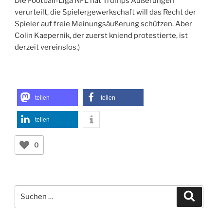
Die Football-Liga NFL hat Trumps Äußerungen
verurteilt, die Spielergewerkschaft will das Recht der
Spieler auf freie Meinungsäußerung schützen. Aber
Colin Kaepernik, der zuerst kniend protestierte, ist
derzeit vereinslos.)
teilen
teilen
teilen
0
Suchen
Suche
nach: