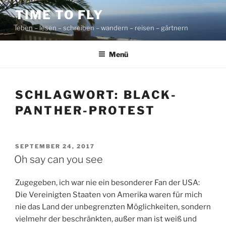
Zum
TIME TO FLY
Inhalt
leben – lesen – schreiben – wandern – reisen – gärtnern
springen
Menü
SCHLAGWORT:
BLACK-
PANTHER-PROTEST
VERÖFFENTLICHT
SEPTEMBER 24, 2017
AM
Oh say can you see
Zugegeben, ich war nie ein besonderer Fan der USA:
Die Vereinigten Staaten von Amerika waren für mich
nie das Land der unbegrenzten Möglichkeiten, sondern
vielmehr der beschränkten, außer man ist weiß und