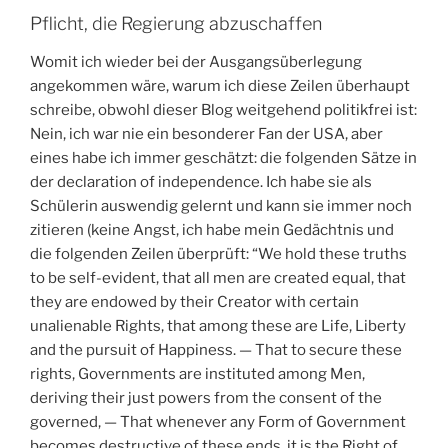
Pflicht, die Regierung abzuschaffen
Womit ich wieder bei der Ausgangsüberlegung
angekommen wäre, warum ich diese Zeilen überhaupt
schreibe, obwohl dieser Blog weitgehend politikfrei ist:
Nein, ich war nie ein besonderer Fan der USA, aber
eines habe ich immer geschätzt: die folgenden Sätze in
der declaration of independence. Ich habe sie als
Schülerin auswendig gelernt und kann sie immer noch
zitieren (keine Angst, ich habe mein Gedächtnis und
die folgenden Zeilen überprüft: “We hold these truths
to be self-evident, that all men are created equal, that
they are endowed by their Creator with certain
unalienable Rights, that among these are Life, Liberty
and the pursuit of Happiness. — That to secure these
rights, Governments are instituted among Men,
deriving their just powers from the consent of the
governed, — That whenever any Form of Government
becomes destructive of these ends, it is the Right of