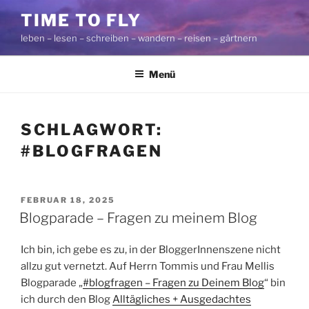
Zum
TIME TO FLY
Inhalt
leben – lesen – schreiben – wandern – reisen – gärtnern
springen
Menü
SCHLAGWORT:
#BLOGFRAGEN
VERÖFFENTLICHT
FEBRUAR 18, 2025
AM
Blogparade – Fragen zu meinem Blog
Ich bin, ich gebe es zu, in der BloggerInnenszene nicht
allzu gut vernetzt. Auf Herrn Tommis und Frau Mellis
Blogparade „
#blogfragen – Fragen zu Deinem Blog
“ bin
ich durch den Blog
Alltägliches + Ausgedachtes