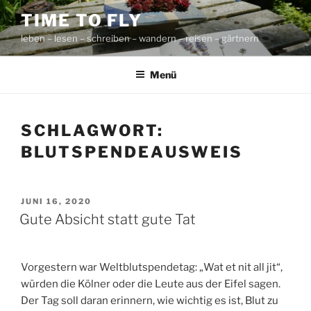
Zum
TIME TO FLY
Inhalt
leben – lesen – schreiben – wandern – reisen – gärtnern
springen
Menü
SCHLAGWORT:
BLUTSPENDEAUSWEIS
VERÖFFENTLICHT
JUNI 16, 2020
AM
Gute Absicht statt gute Tat
Vorgestern war Weltblutspendetag: „Wat et nit all jit“,
würden die Kölner oder die Leute aus der Eifel sagen.
Der Tag soll daran erinnern, wie wichtig es ist, Blut zu