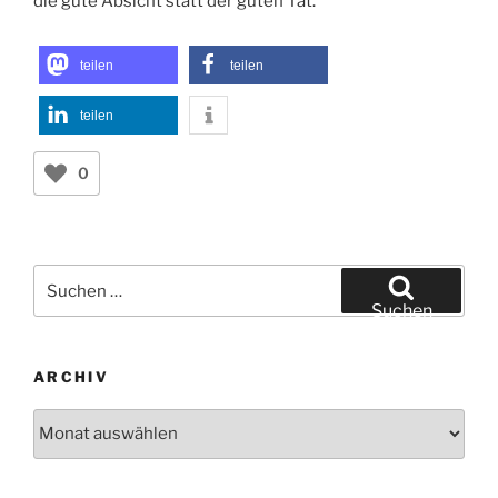
die gute Absicht statt der guten Tat.
teilen
teilen
teilen
0
Suchen
nach:
Suchen
ARCHIV
Archiv