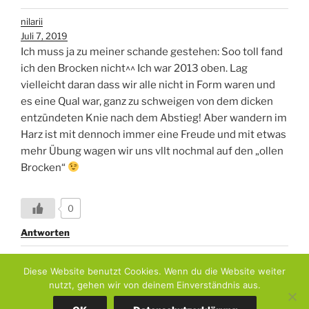
nilarii
Juli 7, 2019
Ich muss ja zu meiner schande gestehen: Soo toll fand
ich den Brocken nicht^^ Ich war 2013 oben. Lag
vielleicht daran dass wir alle nicht in Form waren und
es eine Qual war, ganz zu schweigen von dem dicken
entzündeten Knie nach dem Abstieg! Aber wandern im
Harz ist mit dennoch immer eine Freude und mit etwas
mehr Übung wagen wir uns vllt nochmal auf den „ollen
Brocken“
0
Antworten
Diese Website benutzt Cookies. Wenn du die Website weiter
nutzt, gehen wir von deinem Einverständnis aus.
Datenschutzerklärung
Stolz präsentiert von WordPress