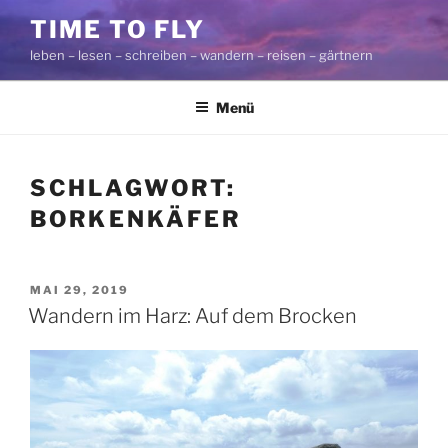
Zum
TIME TO FLY
Inhalt
leben – lesen – schreiben – wandern – reisen – gärtnern
springen
Menü
SCHLAGWORT:
BORKENKÄFER
VERÖFFENTLICHT
MAI 29, 2019
AM
Wandern im Harz: Auf dem Brocken