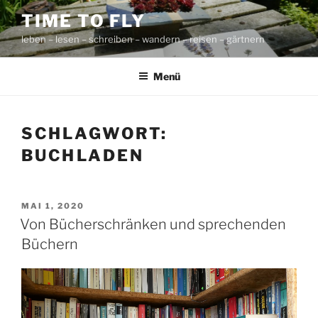
Zum
TIME TO FLY
Inhalt
leben – lesen – schreiben – wandern – reisen – gärtnern
springen
Menü
SCHLAGWORT:
BUCHLADEN
VERÖFFENTLICHT
MAI 1, 2020
AM
Von Bücherschränken und sprechenden
Büchern