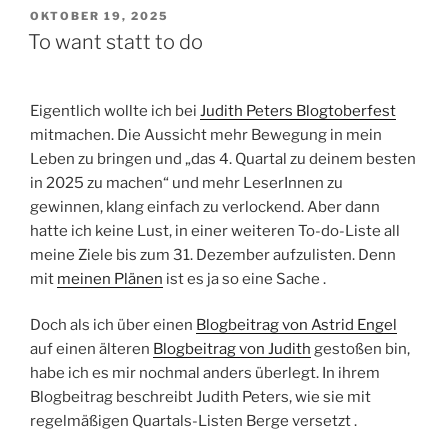
Eigentlich wollte ich bei
Judith Peters Blogtoberfest
mitmachen. Die Aussicht mehr Bewegung in mein
Leben zu bringen
und „das 4. Quartal zu deinem besten
in 2025 zu machen“ und mehr LeserInnen zu
gewinnen, klang einfach zu verlockend. Aber dann
hatte ich keine Lust, in einer weiteren To-do-Liste all
meine Ziele bis zum 31. Dezember aufzulisten. Denn
mit
meinen Plänen
ist es ja so eine Sache .
Doch als ich über einen
Blogbeitrag von Astrid Engel
auf einen älteren
Blogbeitrag von Judith
gestoßen bin,
habe ich es mir nochmal anders überlegt. In ihrem
Blogbeitrag beschreibt Judith Peters, wie sie mit
regelmäßigen Quartals-Listen Berge versetzt .
Nun, Berge versetzen will ich nicht. Ich finde, wir
Menschen pfuschen der Natur oft genug ins Handwerk
und meist kommt nix Gutes dabei raus.
12-Wochen-