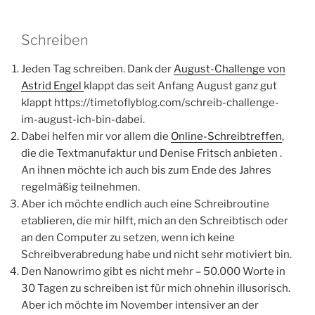
Jeden Tag schreiben. Dank der
August-Challenge von
Astrid Engel
klappt das seit Anfang August ganz gut
klappt https://timetoflyblog.com/schreib-challenge-
im-august-ich-bin-dabei.
Dabei helfen mir vor allem die
Online-Schreibtreffen
,
die die Textmanufaktur und Denise Fritsch anbieten .
An ihnen möchte ich auch bis zum Ende des Jahres
regelmäßig teilnehmen.
Aber ich möchte endlich auch eine Schreibroutine
etablieren, die mir hilft, mich an den Schreibtisch oder
an den Computer zu setzen, wenn ich keine
Schreibverabredung habe und nicht sehr motiviert bin.
Den Nanowrimo gibt es nicht mehr – 50.000 Worte in
30 Tagen zu schreiben ist für mich ohnehin illusorisch.
Aber ich möchte im November intensiver an der
Geschichte arbeiten, die ich vor Jahren begonnen habe:
Sie soll nicht unvollendet bleiben.
Außerdem möchte ich bis zum Jahresende mehr