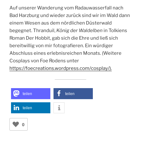
einem Wesen aus dem nördlichen Düsterwald
begegnet. Thranduil,
König der Waldelben
in Tolkiens
Roman Der Hobbit, gab sich die Ehre und ließ sich
bereitwillig von mir fotografieren. Ein würdiger
Abschluss eines erlebnisreichen Monats. (Weitere
Cosplays von Foe Rodens unter
https://foecreations.wordpress.com/cosplay/).
teilen
teilen
teilen
0
VERÖFFENTLICHT
OKTOBER 19, 2025
AM
To want statt to do