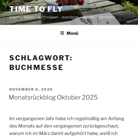
Zum
TIME TO FLY
Inhalt
leben – lesen – schreiben – wandern – reisen – gärtnern
springen
Menü
SCHLAGWORT:
BUCHMESSE
VERÖFFENTLICHT
NOVEMBER 6, 2025
AM
Monatsrückblog Oktober 2025
Im vergangenen Jahr habe ich regelmäßig am Anfang
des Monats auf den vergangenen zurückgeschaut;
warum ich im März damit aufgehört habe, weiß ich