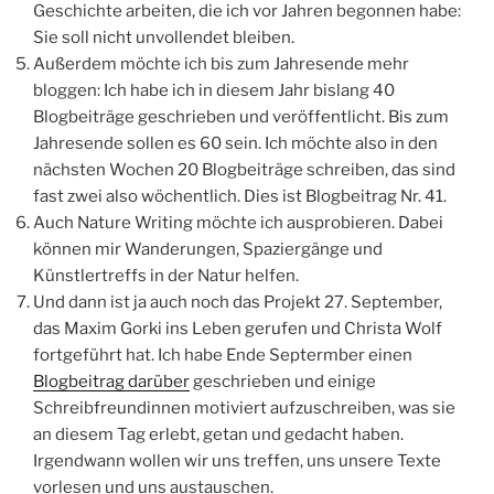
bloggen: Ich habe ich in diesem Jahr bislang 40
Blogbeiträge geschrieben und veröffentlicht. Bis zum
Jahresende sollen es 60 sein. Ich möchte also in den
nächsten Wochen 20 Blogbeiträge schreiben, das sind
fast zwei also wöchentlich. Dies ist Blogbeitrag Nr. 41.
Auch Nature Writing möchte ich ausprobieren. Dabei
können mir Wanderungen, Spaziergänge und
Künstlertreffs in der Natur helfen.
Und dann ist ja auch noch das Projekt 27. September,
das Maxim Gorki ins Leben gerufen und Christa Wolf
fortgeführt hat. Ich habe Ende Septermber einen
Blogbeitrag darüber
geschrieben und einige
Schreibfreundinnen motiviert aufzuschreiben, was sie
an diesem Tag erlebt, getan und gedacht haben.
Irgendwann wollen wir uns treffen, uns unsere Texte
vorlesen und uns austauschen.
Ich notiere vieles ganz klassisch per Hand – in
verschiedenen Büchern. Das hat den Nachteil, dass ich
oft mehrere Bücher – Tagebuch, Notizbuch,