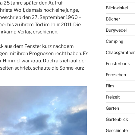
tja 25 Jahre später den Aufruf
Blickwinkel
hrista Wolf
, damals noch eine junge,
e beschrieb den 27. September 1960 –
Bücher
er bis zu ihrem Tod im Jahr 2011. Die
Burgwedel
hrkamp Verlag erschienen.
Camping
ick aus dem Fenster kurz nachdem
Chaosgärntner
gen mit ihren Prognosen recht haben: Es
r Himmel war grau. Doch als ich auf der
Fensterbank
iten schrieb, schaute die Sonne kurz
Fernsehen
Film
Freizeit
Garten
Gartenblick
Geschichte