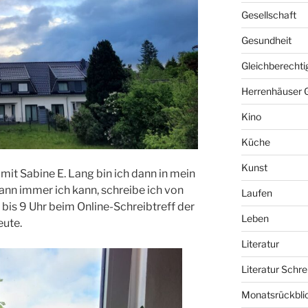
Gesellschaft
Gesundheit
Gleichberechti
Herrenhäuser 
Kino
Küche
Kunst
mit Sabine E. Lang bin ich dann in mein
n immer ich kann, schreibe ich von
Laufen
bis 9 Uhr beim Online-Schreibtreff der
Leben
eute.
Literatur
Literatur Schre
Monatsrückbli