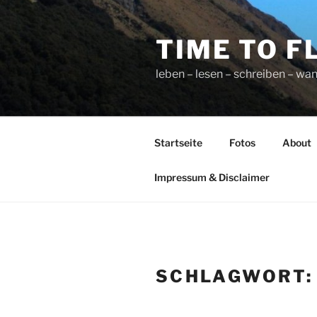
Zum
Inhalt
TIME TO F
springen
leben – lesen – schreiben – wan
Startseite
Fotos
About
Impressum & Disclaimer
SCHLAGWORT