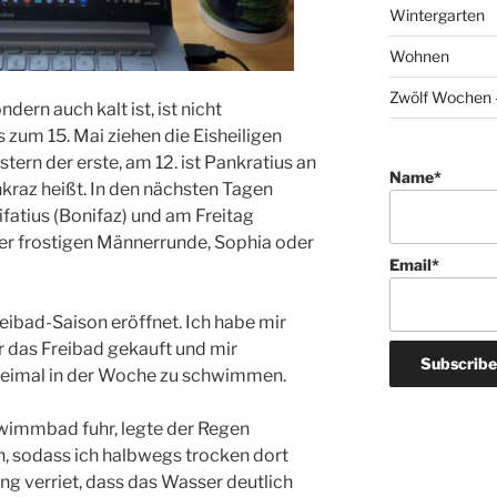
Wintergarten
Wohnen
Zwölf Wochen –
dern auch kalt ist, ist nicht
 zum 15. Mai ziehen die Eisheiligen
ern der erste, am 12. ist Pankratius an
Name*
nkraz heißt. In den nächsten Tagen
ifatius (Bonifaz) und am Freitag
 der frostigen Männerrunde, Sophia oder
Email*
eibad-Saison eröffnet. Ich habe mir
r das Freibad gekauft und mir
imal in der Woche zu schwimmen.
wimmbad fuhr, legte der Regen
n, sodass ich halbwegs trocken dort
ng verriet, dass das Wasser deutlich