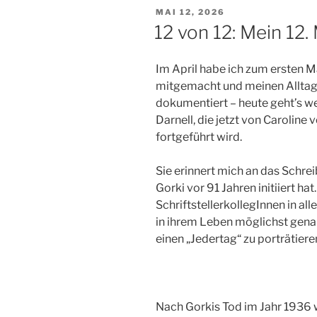
VERÖFFENTLICHT
MAI 12, 2026
AM
12 von 12: Mein 12. 
Im April habe ich zum ersten M
mitgemacht und meinen Alltag 
dokumentiert – heute geht’s we
Darnell, die jetzt von Caroline
fortgeführt wird.
Sie erinnert mich an das Schre
Gorki vor 91 Jahren initiiert hat
SchriftstellerkollegInnen in al
in ihrem Leben möglichst gena
einen „Jedertag“ zu porträtiere
Nach Gorkis Tod im Jahr 1936 w