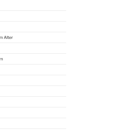
m Alter
rn