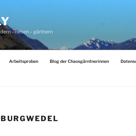
LY
dern – reisen – gärtnern
Arbeitsproben
Blog der Chaosgärntnerinnen
Datens
:
BURGWEDEL