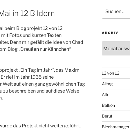
Suchen
Mai in 12 Bildern
nach:
al beim Blogprojekt 12 von 12
ARCHIV
mit Fotos und kurzen Texten
iter. Denn mir gefällt die Idee von Chad
Archiv
 vom Blog
„Draußen nur Kännchen“
ibprojekt „Ein Tag im Jahr“, das Maxim
12 von 12
. Er rief im Jahr 1935 seine
ler Welt auf, einen ganz gewöhnlichen Tag
Alltag
u zu beschreiben und auf diese Weise
Alter
n.
Balkon
Beruf
urde das Projekt nicht weitergeführt.
Blechmenager