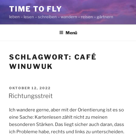
Zum
TIME TO FLY
Inhalt
leben – lesen – schreiben – wandern – reisen – gärtnern
springen
Menü
SCHLAGWORT:
CAFÉ
WINUWUK
VERÖFFENTLICHT
OKTOBER 12, 2022
AM
Richtungsstreit
Ich wandere gerne, aber mit der Orientierung ist es so
eine Sache: Kartenlesen zählt nicht zu meinen
besonderen Stärken. Das liegt sicher auch daran, dass
ich Probleme habe, rechts und links zu unterscheiden.