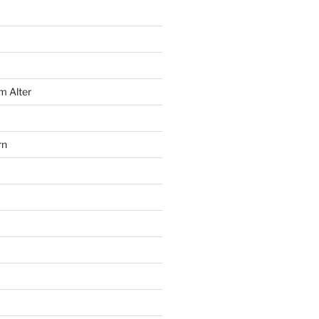
m Alter
rn