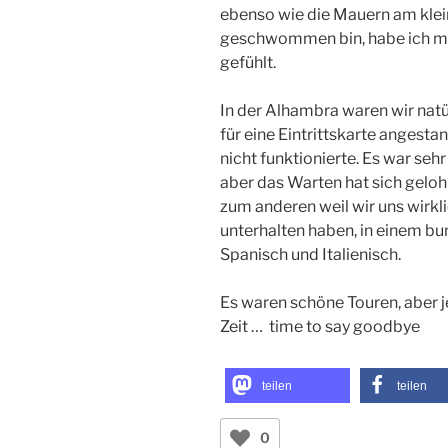
ebenso wie die Mauern am kle
geschwommen bin, habe ich mic
gefühlt.
In der Alhambra waren wir natü
für eine Eintrittskarte angest
nicht funktionierte. Es war sehr
aber das Warten hat sich gelo
zum anderen weil wir uns wirk
unterhalten haben, in einem bu
Spanisch und Italienisch.
Es waren schöne Touren, aber jet
Zeit … time to say goodbye
teilen
teilen
0