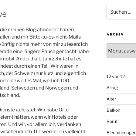
Suchen
ye
nach:
n, die meinen Blog abonniert haben,
ARCHIV
fallen und mir Bitte-tu-es-nicht-Mails
künftig nichts mehr von mir zu lesen: Ich
Archiv
gerade eine längere Pause gemacht habe.
mobil. Anderthalb Jahrzehnte hat es
ndest durch einen Teil. Wir waren in
ch, der Schweiz (nur kurz und eigentlich
12 von 12
nd ein zweites Mal, weil ich 100
innland, Schweden und Norwegen und
Alltag
utschland.
Alter
enste geleistet: Wir habe Orte
Balkon
elernt hätten, wenn wir Hotels oder
Beruf
n. Und wir, vor allem ich, verdanken
wischendurch. Die werde ich vielleicht
Blechmenager