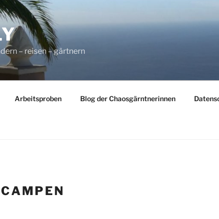
LY
dern – reisen – gärtnern
Arbeitsproben
Blog der Chaosgärntnerinnen
Datens
:
CAMPEN