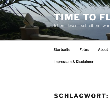
Zum
Inhalt
TIME TO F
springen
leben – lesen – schreiben – wan
Startseite
Fotos
About
Impressum & Disclaimer
SCHLAGWORT