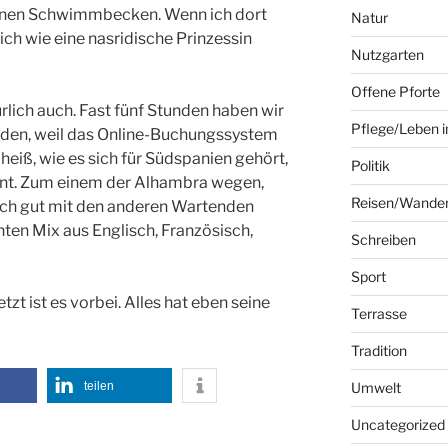
inen Schwimmbecken. Wenn ich dort
Natur
h wie eine nasridische Prinzessin
Nutzgarten
Offene Pforte
rlich auch. Fast fünf Stunden haben wir
Pflege/Leben i
anden, weil das Online-Buchungssystem
 heiß, wie es sich für Südspanien gehört,
Politik
hnt. Zum einem der Alhambra wegen,
Reisen/Wande
lich gut mit den anderen Wartenden
nten Mix aus Englisch, Französisch,
Schreiben
Sport
zt ist es vorbei. Alles hat eben seine
Terrasse
Tradition
teilen
Umwelt
Uncategorized