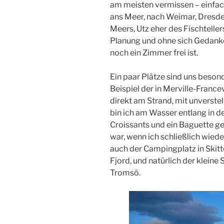
am meisten vermissen – einfach
ans Meer, nach Weimar, Dresde
Meers, Utz eher des Fischtelle
Planung und ohne sich Gedank
noch ein Zimmer frei ist.
Ein paar Plätze sind uns beson
Beispiel der in Merville-France
direkt am Strand, mit unverste
bin ich am Wasser entlang in 
Croissants und ein Baguette g
war, wenn ich schließlich wie
auch der Campingplatz in Skitt
Fjord, und natürlich der kleine S
Tromsö.