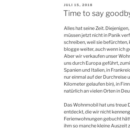
VERÖFFENTLICHT
JULI 15, 2018
AM
Time to say goodb
Alles hat seine Zeit. Diejenige
müssen jetzt nicht in Panik ver
schreiben, weil sie befürchten, 
blogge weiter, auch wenn ich 
Aber wir verkaufen unser Wohn
uns durch Europa geführt, zumi
Spanien und Italien, in Frankrei
nur einmal auf der Durchreise u
Kilometer gelaufen bin), in F
natürlich an vielen Orten in De
Das Wohnmobil hat uns treue Di
entdeckt, die wir nicht kenneng
Ferienwohnungen gebucht hätte
ihm so manche kleine Auszeit z