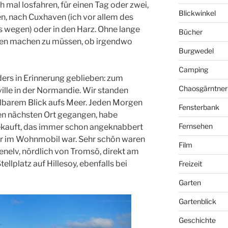
 mal losfahren, für einen Tag oder zwei,
Blickwinkel
n, nach Cuxhaven (ich vor allem des
rs wegen) oder in den Harz. Ohne lange
Bücher
en machen zu müssen, ob irgendwo
Burgwedel
Camping
ders in Erinnerung geblieben: zum
Chaosgärntner
ville in der Normandie. Wir standen
llbarem Blick aufs Meer. Jeden Morgen
Fensterbank
den nächsten Ort gegangen, habe
Fernsehen
ekauft, das immer schon angeknabbert
der im Wohnmobil war. Sehr schön waren
Film
enelv, nördlich von Tromsö, direkt am
tellplatz auf Hillesoy, ebenfalls bei
Freizeit
Garten
Gartenblick
Geschichte