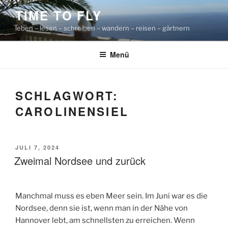
Zum
TIME TO FLY
Inhalt
leben – lesen – schreiben – wandern – reisen – gärtnern
springen
Menü
SCHLAGWORT:
CAROLINENSIEL
VERÖFFENTLICHT
JULI 7, 2024
AM
Zweimal Nordsee und zurück
Manchmal muss es eben Meer sein. Im Juni war es die
Nordsee, denn sie ist, wenn man in der Nähe von
Hannover lebt, am schnellsten zu erreichen. Wenn