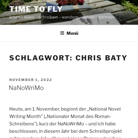
Zum
TIME TO FLY
Inhalt
leben – lesen – schreiben – wandern – reisen – gärtnern
springen
Menü
SCHLAGWORT:
CHRIS BATY
VERÖFFENTLICHT
NOVEMBER 1, 2022
AM
NaNoWriMo
Heute, am 1. November, beginnt der „National Novel
Writing Month” („Nationaler Monat des Roman-
Schreibens”), kurz der NaNoWriMo – und ich habe
beschlossen, in diesem Jahr bei dem Schreibprojekt