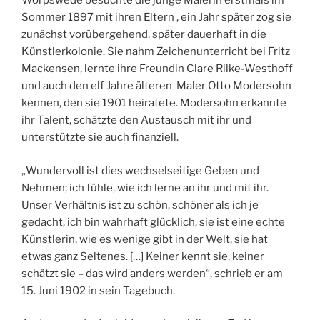
Worpswede besuchte die junge Malerin erstmals im
Sommer 1897 mit ihren Eltern , ein Jahr später zog sie
zunächst vorübergehend, später dauerhaft in die
Künstlerkolonie. Sie nahm Zeichenunterricht bei Fritz
Mackensen, lernte ihre Freundin Clare Rilke-Westhoff
und auch den elf Jahre älteren Maler Otto Modersohn
kennen, den sie 1901 heiratete. Modersohn erkannte
ihr Talent, schätzte den Austausch mit ihr und
unterstützte sie auch finanziell.
„Wundervoll ist dies wechselseitige Geben und
Nehmen; ich fühle, wie ich lerne an ihr und mit ihr.
Unser Verhältnis ist zu schön, schöner als ich je
gedacht, ich bin wahrhaft glücklich, sie ist eine echte
Künstlerin, wie es wenige gibt in der Welt, sie hat
etwas ganz Seltenes. […] Keiner kennt sie, keiner
schätzt sie – das wird anders werden“, schrieb er am
15. Juni 1902 in sein Tagebuch.