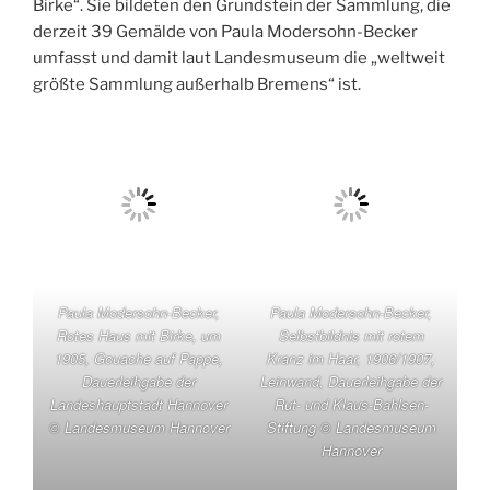
Birke“. Sie bildeten den Grundstein der Sammlung, die
derzeit 39 Gemälde von Paula Modersohn-Becker
umfasst und damit laut Landesmuseum die „weltweit
größte Sammlung außerhalb Bremens“ ist.
Paula Modersohn-Becker,
Paula Modersohn-Becker,
Rotes Haus mit Birke, um
Selbstbildnis mit rotem
1905, Gouache auf Pappe,
Kranz im Haar, 1906/1907,
Dauerleihgabe der
Leinwand, Dauerleihgabe der
Landeshauptstadt Hannover
Rut- und Klaus-Bahlsen-
© Landesmuseum Hannover
Stiftung © Landesmuseum
Hannover