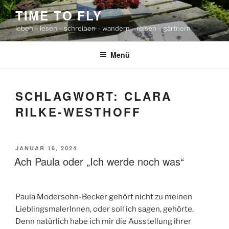
Zum
TIME TO FLY
Inhalt
leben – lesen – schreiben – wandern – reisen – gärtnern
springen
Menü
SCHLAGWORT:
CLARA
RILKE-WESTHOFF
VERÖFFENTLICHT
JANUAR 16, 2024
AM
Ach Paula oder „Ich werde noch was“
Paula Modersohn-Becker gehört nicht zu meinen
LieblingsmalerInnen, oder soll ich sagen, gehörte.
Denn natürlich habe ich mir die Ausstellung ihrer