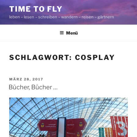
Zum
TIME TO FLY
Inhalt
leben – lesen – schreiben – wandern – reisen – gärtnern
springen
Menü
SCHLAGWORT:
COSPLAY
VERÖFFENTLICHT
MÄRZ 28, 2017
AM
Bücher, Bücher …