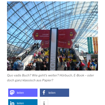
Quo vadis Buch? Wie geht’s weiter? Hörbuch, E-Book – oder
doch ganz klassisch aus Papier?
teilen
teilen
teilen