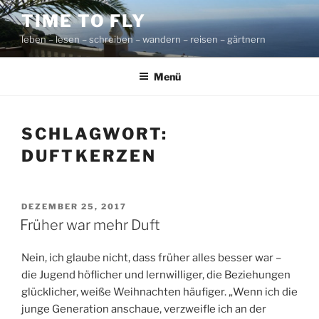
Zum
TIME TO FLY
Inhalt
leben – lesen – schreiben – wandern – reisen – gärtnern
springen
Menü
SCHLAGWORT:
DUFTKERZEN
VERÖFFENTLICHT
DEZEMBER 25, 2017
AM
Früher war mehr Duft
Nein, ich glaube nicht, dass früher alles besser war –
die Jugend höflicher und lernwilliger, die Beziehungen
glücklicher, weiße Weihnachten häufiger. „Wenn ich die
junge Generation anschaue, verzweifle ich an der