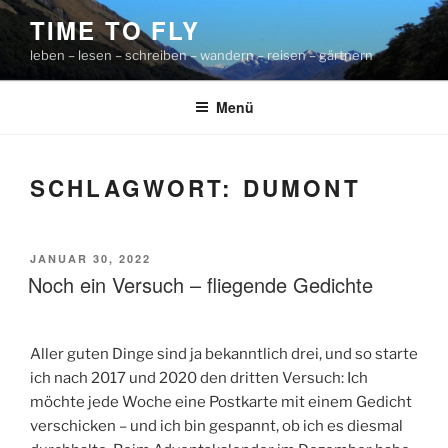
Zum
TIME TO FLY
Inhalt
leben – lesen – schreiben – wandern – reisen – gärtnern
springen
Menü
SCHLAGWORT:
DUMONT
VERÖFFENTLICHT
JANUAR 30, 2022
AM
Noch ein Versuch – fliegende Gedichte
Aller guten Dinge sind ja bekanntlich drei, und so starte
ich nach 2017 und 2020 den dritten Versuch: Ich
möchte jede Woche eine Postkarte mit einem Gedicht
verschicken – und ich bin gespannt, ob ich es diesmal