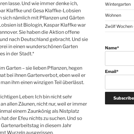
ren lasse. Und wie immer denke ich,
Wintergarten
par Klaffke und Gesa Klaffke-Lobsien
Wohnen
en sich nämlich mit Pflanzen und Gärten
Lobsien ist Biologin, Kaspar Klaffke war
Zwölf Wochen –
nnover. Sie haben die Aktion offene
 und nach Deutschland gebracht. Und sie
nerei in einen wunderschönen Garten
Name*
s in der Stadt.*
 im Garten – sie lieben Pflanzen, hegen
Email*
hat bei ihnen Gartenverbot, eben weil er
 man ihm einen winzigen Teil überlässt.
richtigen Leben: Ich bin nicht sehr
n allen Zäunen, nicht nur, weil er immer
 einmal einem Zaunkönig als Nistplatz
 hat der Efeu nichts zu suchen. Und so
 Gartenarbeitstag in diesem Jahr
mt Wurzeln ausgerissen.