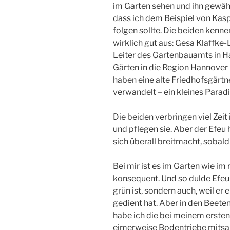
im Garten sehen und ihn gewäh
dass ich dem Beispiel von Kas
folgen sollte. Die beiden kenn
wirklich gut aus: Gesa Klaffke-
Leiter des Gartenbauamts in Ha
Gärten in die Region Hannover
haben eine alte Friedhofsgärt
verwandelt – ein kleines Paradie
Die beiden verbringen viel Zeit
und pflegen sie. Aber der Efeu 
sich überall breitmacht, sobald
Bei mir ist es im Garten wie im 
konsequent. Und so dulde Efeu a
grün ist, sondern auch, weil er
gedient hat. Aber in den Beeten
habe ich die bei meinem ersten
eimerweise Bodentriebe mitsa