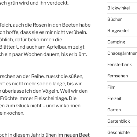
ch grün wird und ihn verdeckt.
Blickwinkel
Bücher
eich, auch die Rosen in den Beeten habe
Burgwedel
ch hoffe, dass sie es mir nicht verübeln.
mählich, dafür bekommen die
Camping
 Blätter. Und auch am Apfelbaum zeigt
Chaosgärntner
ch ein paar Wochen dauern, bis er blüht.
Fensterbank
Fernsehen
schen an der Reihe, zuerst die süßen,
rt es nicht mehr soooo lange, bis wir
Film
 überlasse ich den Vögeln. Weil wir den
 Früchte immer Fleischeinlage. Die
Freizeit
n zum Glück nicht – und wir können
Garten
 einkochen.
Gartenblick
Geschichte
doch in diesem Jahr blühen im neuen Beet