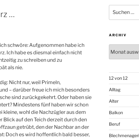
Suchen
rz …
nach:
ARCHIV
er ich schwöre: Aufgenommen habe ich
Archiv
rz. Ich habe es diesmal einfach nicht
htzeitig zu schreiben und zu
ät als nie.
12 von 12
g: Nicht nur, weil Primeln,
 und – darüber freue ich mich besonders
Alltag
ösche sind zurückgekehrt. Oder haben sie
Alter
ntert? Mindestens fünf haben wir schon
ei kleine, wohl die Nachzügler aus dem
Balkon
r Blick auf den Teich derzeit durch den
Beruf
ffzaun getrübt, den der Nachbar an der
: Doch es wird hoffentlich bald besser,
Blechmenager