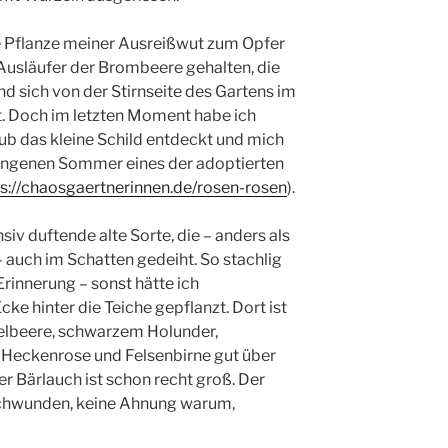
ge Pflanze meiner Ausreißwut zum Opfer
n Ausläufer der Brombeere gehalten, die
 sich von der Stirnseite des Gartens im
. Doch im letzten Moment habe ich
ub das kleine Schild entdeckt und mich
rgangenen Sommer eines der adoptierten
ps://chaosgaertnerinnen.de/rosen-rosen
).
nsiv duftende alte Sorte, die – anders als
– auch im Schatten gedeiht. So stachlig
 Erinnerung – sonst hätte ich
cke hinter die Teiche gepflanzt. Dort ist
elbeere, schwarzem Holunder,
, Heckenrose und Felsenbirne gut über
 Bärlauch ist schon recht groß. Der
chwunden, keine Ahnung warum,