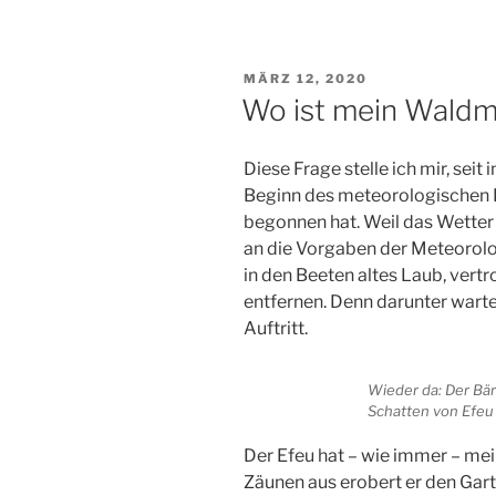
VERÖFFENTLICHT
MÄRZ 12, 2020
AM
Wo ist mein Waldm
Diese Frage stelle ich mir, seit
Beginn des meteorologischen F
begonnen hat. Weil das Wetter
an die Vorgaben der Meteorolo
in den Beeten altes Laub, vertr
entfernen. Denn darunter wart
Auftritt.
Wieder da: Der Bä
Schatten von Efeu
Der Efeu hat – wie immer – me
Zäunen aus erobert er den Garte