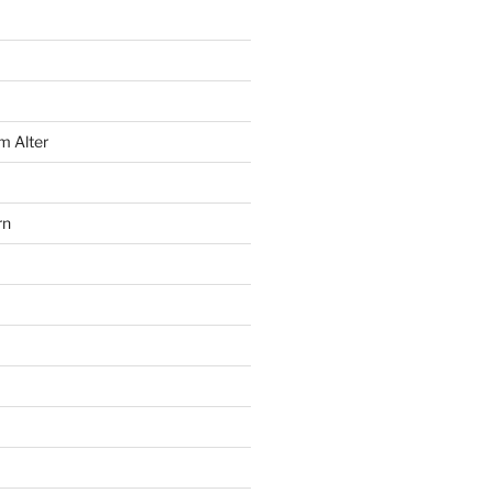
m Alter
rn