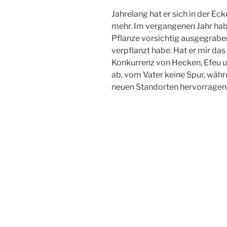
Jahrelang hat er sich in der Ec
mehr. Im vergangenen Jahr habe
Pflanze vorsichtig ausgegraben
verpflanzt habe. Hat er mir d
Konkurrenz von Hecken, Efeu u
ab, vom Vater keine Spur, währ
neuen Standorten hervorragen
Der Waldmeister-A
der Vater ist vers
Die Pfingstrosen haben den Um
Winter ebenfalls überstanden: 
raueres Klima gewohnt. Eine Be
geschenkt, als ich ihr von den
Elternhauses erzählte – und wie
(teilweise) ausgegraben und 
verkauft haben. Denn es war ein