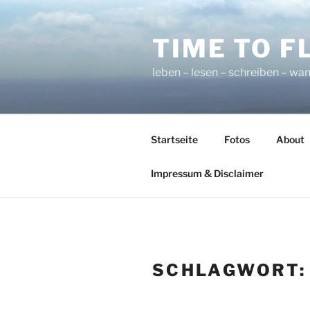
Zum
Inhalt
TIME TO F
springen
leben – lesen – schreiben – wan
Startseite
Fotos
About
Impressum & Disclaimer
SCHLAGWORT