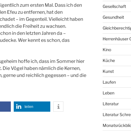
 Eigentlich zum ersten Mal. Dass ich den
Gesellschaft
n Efeu zu entfernen, hat den
Gesundheit
chadet – im Gegenteil. Vielleicht haben
 endlich die Freiheit zu wachsen.
Gleichberechti
schon in den letzten Jahren da –
Herrenhäuser 
eudecke. Wer kennt es schon, das
Kino
Küche
nsgeheim hoffe ich, dass im Sommer hier
. Die Vögel haben nämlich die Kernen,
Kunst
n, gerne und reichlich gegessen – und die
Laufen
Leben
Literatur
teilen
Literatur Schre
Monatsrückbli