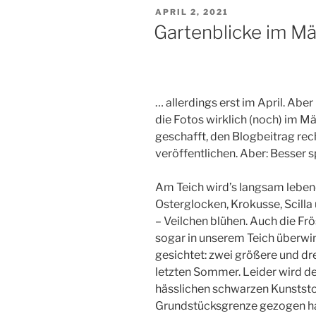
VERÖFFENTLICHT
APRIL 2, 2021
AM
Gartenblicke im Mä
… allerdings erst im April. Ab
die Fotos wirklich (noch) im Mä
geschafft, den Blogbeitrag rec
veröffentlichen. Aber: Besser sp
Am Teich wird’s langsam lebendi
Osterglocken, Krokusse, Scilla
– Veilchen blühen. Auch die Fr
sogar in unserem Teich überwi
gesichtet: zwei größere und dr
letzten Sommer. Leider wird de
hässlichen schwarzen Kunststo
Grundstücksgrenze gezogen hat