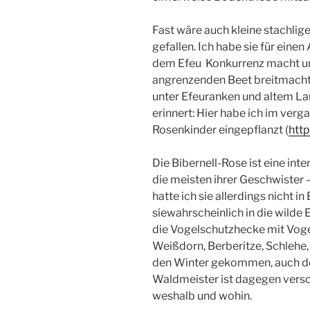
Fast wäre auch kleine stachli
gefallen. Ich habe sie für eine
dem Efeu Konkurrenz macht und
angrenzenden Beet breitmacht
unter Efeuranken und altem La
erinnert: Hier habe ich im ve
Rosenkinder eingepflanzt (
htt
Die Bibernell-Rose ist eine inte
die meisten ihrer Geschwister 
hatte ich sie allerdings nicht in
siewahrscheinlich in die wilde E
die Vogelschutzhecke mit Vog
Weißdorn, Berberitze, Schlehe
den Winter gekommen, auch der
Waldmeister ist dagegen vers
weshalb und wohin.