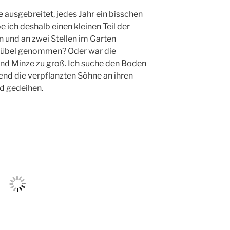
ke ausgebreitet, jedes Jahr ein bisschen
 ich deshalb einen kleinen Teil der
 und an zwei Stellen im Garten
as übel genommen? Oder war die
nd Minze zu groß. Ich suche den Boden
end die verpflanzten Söhne an ihren
d gedeihen.
bleger wächst und gedeiht;
chwunden.
zug in unseren Garten und den ersten
Sie waren aus dem Harz sicher ein
kannte hat mir ein paar Ableger
 Pfingstrosen im Garten meines
 sehr ich es bedaure, dass ich sie nicht
mitgenommen habe, bevor wir das Haus
e alte Sorte; die Blüten haben – anders