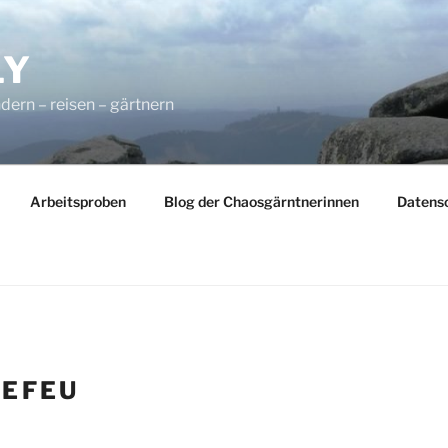
LY
dern – reisen – gärtnern
Arbeitsproben
Blog der Chaosgärntnerinnen
Datens
:
EFEU