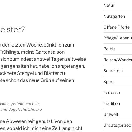
Natur
Nutzgarten
Offene Pforte
eister?
Pflege/Leben i
 in der letzten Woche, pünktlich zum
Politik
rühlings, meine Gartensaison
 sich zumindest an zwei Tagen zeitweise
Reisen/Wande
gen gehalten hat, habe ich angefangen,
Schreiben
ocknete Stengel und Blätter zu
ete schon das neue Grün auf seinen
Sport
Terrasse
Tradition
rlauch gedeiht auch im
 und Vogelschutzhecke
Umwelt
ine Abwesenheit genutzt. Von den
Uncategorized
n, sobald ich mich eine Zeit lang nicht