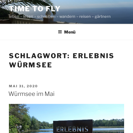
Zum
TIME TO FLY
Inhalt
leben – lesen – schreiben – wandern – reisen – gärtnern
springen
Menü
SCHLAGWORT:
ERLEBNIS
WÜRMSEE
VERÖFFENTLICHT
MAI 31, 2020
AM
Würmsee im Mai